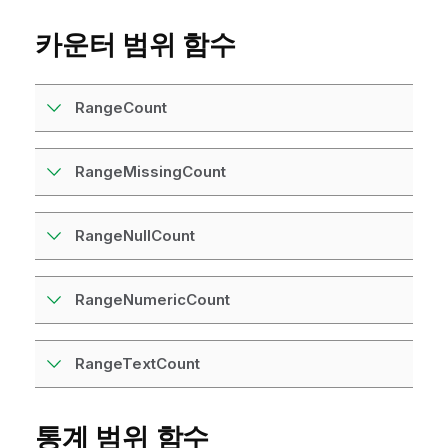
카운터 범위 함수
RangeCount
RangeMissingCount
RangeNullCount
RangeNumericCount
RangeTextCount
통계 범위 함수