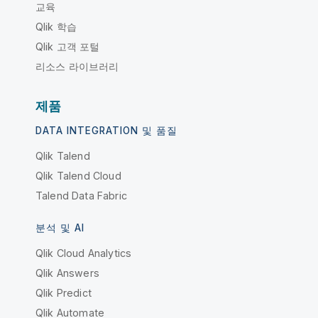
교육
Qlik 학습
Qlik 고객 포털
리소스 라이브러리
제품
DATA INTEGRATION 및 품질
Qlik Talend
Qlik Talend Cloud
Talend Data Fabric
분석 및 AI
Qlik Cloud Analytics
Qlik Answers
Qlik Predict
Qlik Automate