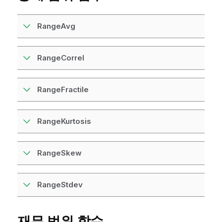
RangeAvg
RangeCorrel
RangeFractile
RangeKurtosis
RangeSkew
RangeStdev
재무 범위 함수