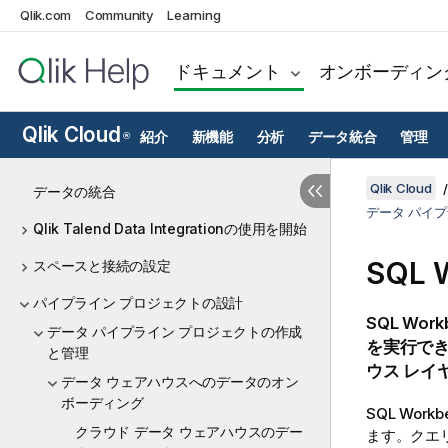
Qlik.com
Community
Learning
ドキュメント
オンボーディン
Qlik Cloud
紹介
新機能
分析
データ統合
管理
®
Qlik Cloud
データの統合
データ パイ
Qlik Talend Data Integrationの使用を開始
SQL
スペースと接続の設定
パイプライン プロジェクトの設計
SQL Wo
データ パイプライン プロジェクトの作成
を実行で
と管理
ウス レイ
データ ウェアハウスへのデータのオン
ボーディング
SQL Wo
クラウド データ ウェアハウスのデー
ます。クエ