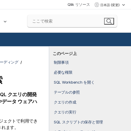
Qlik リソース
日本語 (変更)
ク
このページ上
ボーディング
制限事項
必要な権限
索
SQL Workbench を開く
テーブルの参照
SQL クエリの開発
データ ウェアハ
クエリの作成
クエリの実行
プロジェクトで利用でき
SQL スクリプトの保存と管理
されます。