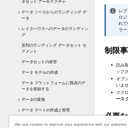
タセット アーキテクチャ
情
レプ
データ ソースからのランディング デ
報
ロジ
ータ
メ
れて
レイクハウスへのデータのランディン
モ
ラー
グ
並列のランディング データセット セ
制限事
グメント
データセットの保管
読み取
ック
データ モデルの作成
オブジ
データ プラットフォームに既存のデ
いま
ータを登録する
マク
ース 
データの変換
データ マートの作成と管理
必要な
ナレッジ マートの作成
We use cookies to improve your experience with our websites