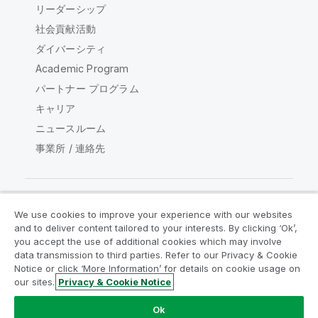
リーダーシップ
社会貢献活動
ダイバーシティ
Academic Program
パートナー プログラム
キャリア
ニュースルーム
事業所 / 連絡先
We use cookies to improve your experience with our websites
Qlik コミュニティ
and to deliver content tailored to your interests. By clicking ‘Ok’,
you accept the use of additional cookies which may involve
data transmission to third parties. Refer to our Privacy & Cookie
法的契約
製品規約
Legal Policies
Notice or click ‘More Information’ for details on cookie usage on
リーガルポリシー
利用規約
商標
our sites.
Privacy & Cookie Notice
Do Not Share My Info
Ok
Copyright © 1993-2026 QlikTech International AB.無断複写・