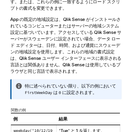
す。または、これらの例に一致するようにロード スクリ
プトの書式を変更できます。
App の既定の地域設定は、
Qlik Sense
がインストールさ
れているコンピューターまたはサーバーの地域システム
設定に基づいています。アクセスしている
Qlik Sense
サ
ーバーがスウェーデンに設定されてい場合、データ ロー
ド エディターは、日付、時間、および通貨にスウェーデ
ンの地域設定を使用します。これらの地域の書式設定
は、
Qlik Sense
ユーザー インターフェースに表示される
言語とは関係ありません。
Qlik Sense
は使用しているブ
ラウザと同じ言語で表示されます。
情
特に述べられていない限り、以下の例において
報
は
に設定されます。
FirstWeekDay
0
メ
モ
関数の例
例
結果
weekday('10/12/19
'Tue' と 1 を返します。