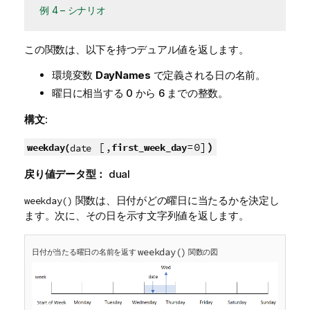
例 4 – シナリオ
この関数は、以下を持つデュアル値を返します。
環境変数
DayNames
で定義される日の名前。
曜日に相当する 0 から 6 までの整数。
構文:
[,
=0]
)
weekday(
first_week_day
date
戻り値データ型：
dual
関数は、日付がどの曜日に当たるかを決定し
weekday()
ます。次に、その日を示す文字列値を返します。
weekday()
日付が当たる曜日の名前を返す
関数の図