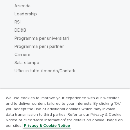
Azienda
Leadership
RSI
DEI&B
Programma per universitari
Programma per i partner
Carriere
Sala stampa
Uffici in tutto il mondo/Contatti
We use cookies to improve your experience with our websites
Qlik Community
and to deliver content tailored to your interests. By clicking ‘Ok’,
you accept the use of additional cookies which may involve
data transmission to third parties. Refer to our Privacy & Cookie
Contratti
Termini del prodotto
Notice or click ‘More Information’ for details on cookie usage on
Legal Policies
Note Legali
our sites.
Privacy & Cookie Notice