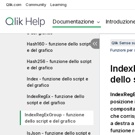
Qlik.com
Community
Learning
FindOneOf - funzione dello
script e del grafico
Documentazione
Introduzion
Hash128 - funzione dello script
e del grafico
Qlik Sense 
Hash160 - funzione dello script
e del grafico
Funzioni per s
Hash256 - funzione dello script
Index
e del grafico
dello 
Index - funzione dello script e
del grafico
IndexReg
IndexRegEx - funzione dello
posizione 
script e del grafico
composita
IndexRegExGroup - funzione
che corris
dello script e del grafico
a destra a
funzione r
IsJson - funzione dello script e