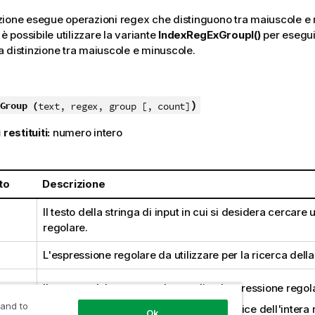
ione esegue operazioni regex che distinguono tra maiuscole e 
 è possibile utilizzare la variante
IndexRegExGroupI()
per esegui
 distinzione tra maiuscole e minuscole.
)
Group (
text, regex, group [, count]
 restituiti:
numero intero
to
Descrizione
Il testo della stringa di input in cui si desidera cercare
regolare.
L'espressione regolare da utilizzare per la ricerca della 
Il numero del gruppo, nel caso di un'espressione regol
 and to
Un valore
group
pari a
0
restituisce l'indice dell'intera
Ok