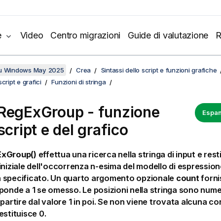
e
Video
Centro migrazioni
Guide di valutazione
R
su Windows May 2025
Crea
Sintassi dello script e funzioni grafiche
cript e grafici
Funzioni di stringa
RegExGroup - funzione
Espan
script e del grafico
ExGroup()
effettua una ricerca nella stringa di input e rest
iniziale dell'occorrenza n-esima del modello di espressio
 specificato. Un quarto argomento opzionale
count
fornis
ponde a 1 se omesso. Le posizioni nella stringa sono nume
 partire dal valore 1 in poi. Se non viene trovata alcuna c
estituisce 0.