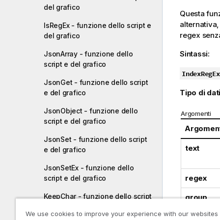
del grafico
Questa funz
alternativa,
IsRegEx - funzione dello script e
regex senza
del grafico
Sintassi:
JsonArray - funzione dello
script e del grafico
IndexRegEx
JsonGet - funzione dello script
Tipo di dati
e del grafico
JsonObject - funzione dello
Argomenti
script e del grafico
Argomen
JsonSet - funzione dello script
text
e del grafico
JsonSetEx - funzione dello
regex
script e del grafico
KeepChar - funzione dello script
group
e del grafico
We use cookies to improve your experience with our websites