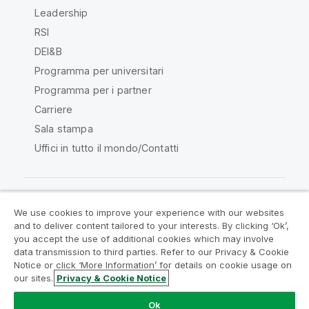
Leadership
RSI
DEI&B
Programma per universitari
Programma per i partner
Carriere
Sala stampa
Uffici in tutto il mondo/Contatti
We use cookies to improve your experience with our websites
Qlik Community
and to deliver content tailored to your interests. By clicking ‘Ok’,
you accept the use of additional cookies which may involve
data transmission to third parties. Refer to our Privacy & Cookie
Contratti
Termini del prodotto
Notice or click ‘More Information’ for details on cookie usage on
Legal Policies
Note Legali
our sites.
Privacy & Cookie Notice
Termini di utilizzo
Marchi
Do Not Share My Info
Ok