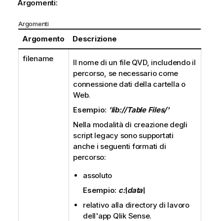
Argomenti:
Argomenti
Argomento
Descrizione
filename
Il nome di un file
QVD
, includendo il
percorso, se necessario come
connessione dati della cartella o
Web.
Esempio:
'lib://Table Files/'
Nella modalità di creazione degli
script legacy sono supportati
anche i seguenti formati di
percorso:
assoluto
Esempio:
c:\data\
relativo alla directory di lavoro
dell'app
Qlik Sense
.