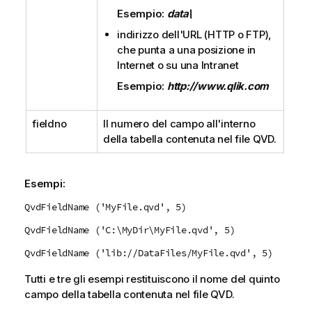
Esempio:
data\
indirizzo dell'URL (
HTTP
o
FTP
),
che punta a una posizione in
Internet o su una Intranet
Esempio:
http://www.qlik.com
fieldno
Il numero del campo all'interno
della tabella contenuta nel file
QVD
.
Esempi:
QvdFieldName ('MyFile.qvd', 5)
QvdFieldName ('C:\MyDir\MyFile.qvd', 5)
QvdFieldName ('lib://DataFiles/MyFile.qvd', 5)
Tutti e tre gli esempi restituiscono il nome del quinto
campo della tabella contenuta nel file
QVD
.