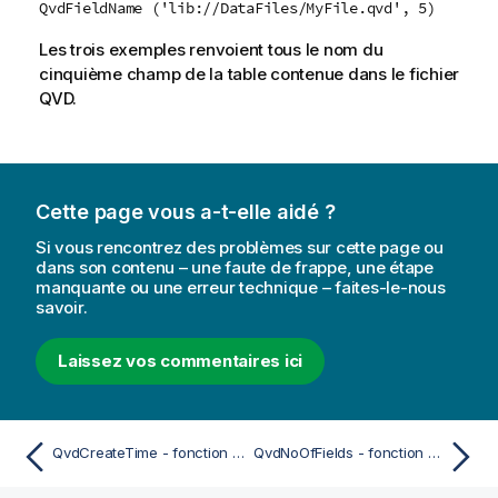
QvdFieldName ('lib://DataFiles/MyFile.qvd', 5)
Les trois exemples renvoient tous le nom du
cinquième champ de la table contenue dans le fichier
QVD
.
Cette page vous a-t-elle aidé ?
Si vous rencontrez des problèmes sur cette page ou
dans son contenu – une faute de frappe, une étape
manquante ou une erreur technique – faites-le-nous
savoir.
Laissez vos commentaires ici
QvdCreateTime - fonction de script
QvdNoOfFields - fonction de script