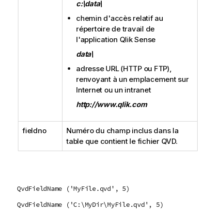
c:\data\
chemin d'accès relatif au
répertoire de travail de
l'application
Qlik Sense
data\
adresse URL (
HTTP
ou
FTP
),
renvoyant à un emplacement sur
Internet ou un intranet
http://www.qlik.com
fieldno
Numéro du champ inclus dans la
table que contient le fichier
QVD
.
QvdFieldName ('MyFile.qvd', 5)
QvdFieldName ('C:\MyDir\MyFile.qvd', 5)