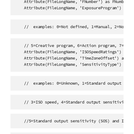
    Attribute(FileLongName, 'FNumber') as FNumber,

    Attribute(FileLongName, 'ExposureProgram') as E
    //  examples: 0=Not defined, 1=Manual, 2=Normal
    // 5=Creative program, 6=Action program, 7=Portr
    Attribute(FileLongName, 'ISOSpeedRatings') as IS
    Attribute(FileLongName, 'TimeZoneOffset') as Tim
    Attribute(FileLongName, 'SensitivityType') as S
    //  examples: 0=Unknown, 1=Standard output sens
    // 3=ISO speed, 4=Standard output sensitivity (
    //5=Standard output sensitivity (SOS) and ISO S