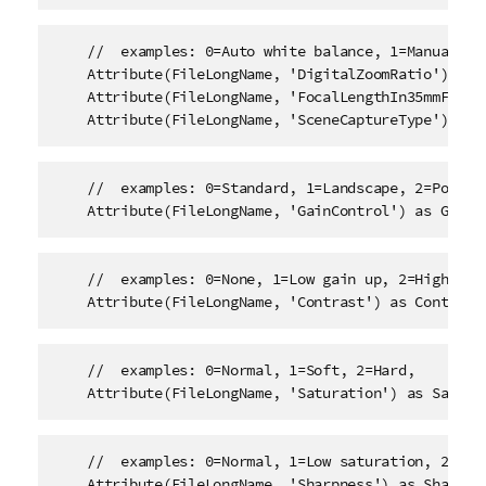
    //  examples: 0=Auto white balance, 1=Manual whi
    Attribute(FileLongName, 'DigitalZoomRatio') as D
    Attribute(FileLongName, 'FocalLengthIn35mmFilm')
    Attribute(FileLongName, 'SceneCaptureType') as 
    //  examples: 0=Standard, 1=Landscape, 2=Portrai
    Attribute(FileLongName, 'GainControl') as GainC
    //  examples: 0=None, 1=Low gain up, 2=High gain
    Attribute(FileLongName, 'Contrast') as Contrast
    //  examples: 0=Normal, 1=Soft, 2=Hard, 

    Attribute(FileLongName, 'Saturation') as Satura
    //  examples: 0=Normal, 1=Low saturation, 2=High
    Attribute(FileLongName, 'Sharpness') as Sharpne