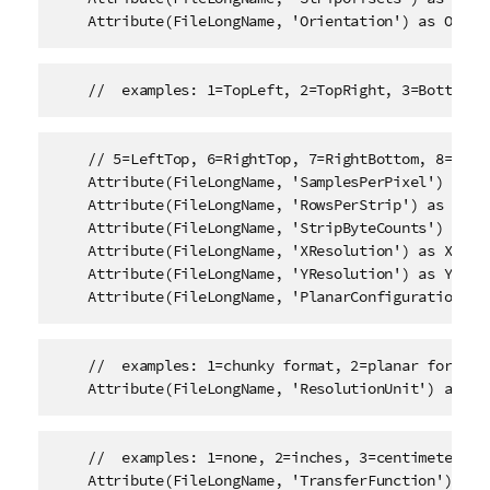
    Attribute(FileLongName, 'Orientation') as Orien
    //  examples: 1=TopLeft, 2=TopRight, 3=BottomRi
    // 5=LeftTop, 6=RightTop, 7=RightBottom, 8=LeftB
    Attribute(FileLongName, 'SamplesPerPixel') as Sa
    Attribute(FileLongName, 'RowsPerStrip') as RowsP
    Attribute(FileLongName, 'StripByteCounts') as St
    Attribute(FileLongName, 'XResolution') as XResol
    Attribute(FileLongName, 'YResolution') as YResol
    Attribute(FileLongName, 'PlanarConfiguration') 
    //  examples: 1=chunky format, 2=planar format, 
    Attribute(FileLongName, 'ResolutionUnit') as Re
    //  examples: 1=none, 2=inches, 3=centimeters, 

    Attribute(FileLongName, 'TransferFunction') as T