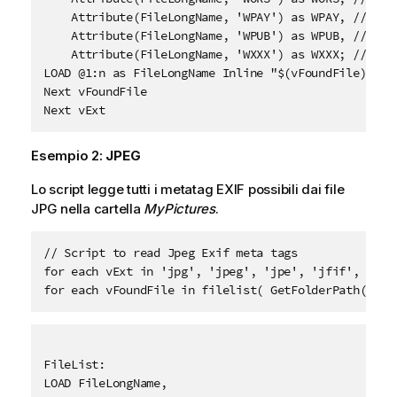
    Attribute(FileLongName, 'WPAY') as WPAY, // Paym
    Attribute(FileLongName, 'WPUB') as WPUB, // Publ
    Attribute(FileLongName, 'WXXX') as WXXX; // User
LOAD @1:n as FileLongName Inline "$(vFoundFile)" (fi
Next vFoundFile

Next vExt
Esempio 2:
JPEG
Lo script legge tutti i metatag
EXIF
possibili dai file
JPG
nella cartella
MyPictures
.
// Script to read Jpeg Exif meta tags

for each vExt in 'jpg', 'jpeg', 'jpe', 'jfif', 'jif'
for each vFoundFile in filelist( GetFolderPath('MyP
FileList:

LOAD FileLongName,
