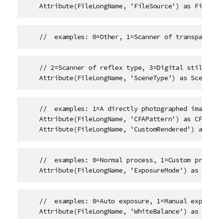
    Attribute(FileLongName, 'FileSource') as FileSo
    //  examples: 0=Other, 1=Scanner of transparent
    // 2=Scanner of reflex type, 3=Digital still cam
    Attribute(FileLongName, 'SceneType') as SceneTy
    //  examples: 1=A directly photographed image, 

    Attribute(FileLongName, 'CFAPattern') as CFAPatt
    Attribute(FileLongName, 'CustomRendered') as Cu
    //  examples: 0=Normal process, 1=Custom process
    Attribute(FileLongName, 'ExposureMode') as Expo
    //  examples: 0=Auto exposure, 1=Manual exposure
    Attribute(FileLongName, 'WhiteBalance') as Whit