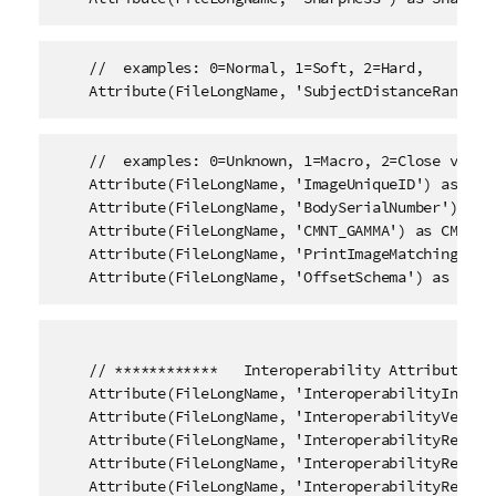
    //  examples: 0=Normal, 1=Soft, 2=Hard, 

    Attribute(FileLongName, 'SubjectDistanceRange')
    //  examples: 0=Unknown, 1=Macro, 2=Close view, 
    Attribute(FileLongName, 'ImageUniqueID') as Imag
    Attribute(FileLongName, 'BodySerialNumber') as B
    Attribute(FileLongName, 'CMNT_GAMMA') as CMNT_GA
    Attribute(FileLongName, 'PrintImageMatching') as
    Attribute(FileLongName, 'OffsetSchema') as Offs
    // ************   Interoperability Attributes   
    Attribute(FileLongName, 'InteroperabilityIndex')
    Attribute(FileLongName, 'InteroperabilityVersion
    Attribute(FileLongName, 'InteroperabilityRelate
    Attribute(FileLongName, 'InteroperabilityRelate
    Attribute(FileLongName, 'InteroperabilityRelate