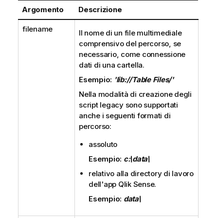
m
Argomento
Descrizione
a
t
filename
Il nome di un file multimediale
i
comprensivo del percorso, se
c
necessario, come connessione
a
dati di una cartella.
Esempio:
'lib://Table Files/'
Nella modalità di creazione degli
script legacy sono supportati
anche i seguenti formati di
percorso:
assoluto
Esempio:
c:\data\
relativo alla directory di lavoro
dell'app
Qlik Sense
.
Esempio:
data\