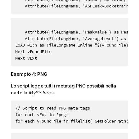
    Attribute(FileLongName, 'ASFLeakyBucketPairs') 
    Attribute(FileLongName, 'PeakValue') as PeakValu
    Attribute(FileLongName, 'AverageLevel') as Avera
LOAD @1:n as FileLongName Inline "$(vFoundFile)" (fi
Next vFoundFile

Next vExt
Esempio 4:
PNG
Lo script legge tutti i metatag
PNG
possibili nella
cartella
MyPictures
.
// Script to read PNG meta tags

for each vExt in 'png'

for each vFoundFile in filelist( GetFolderPath('MyP