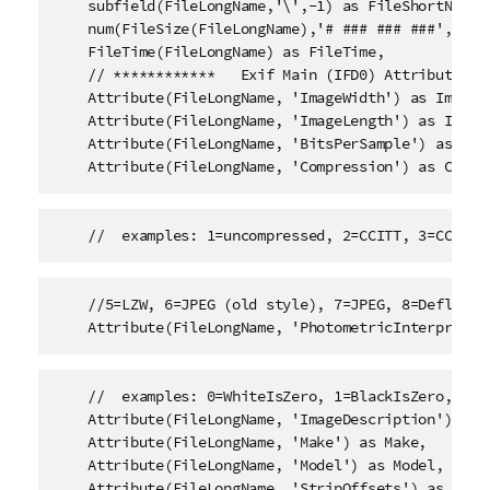
    subfield(FileLongName,'\',-1) as FileShortName,

    num(FileSize(FileLongName),'# ### ### ###',',','
    FileTime(FileLongName) as FileTime, 

    // ************   Exif Main (IFD0) Attributes   
    Attribute(FileLongName, 'ImageWidth') as ImageWi
    Attribute(FileLongName, 'ImageLength') as ImageL
    Attribute(FileLongName, 'BitsPerSample') as Bits
    Attribute(FileLongName, 'Compression') as Compr
    //  examples: 1=uncompressed, 2=CCITT, 3=CCITT 
    //5=LZW, 6=JPEG (old style), 7=JPEG, 8=Deflate, 
    Attribute(FileLongName, 'PhotometricInterpretat
    //  examples: 0=WhiteIsZero, 1=BlackIsZero, 2=RG
    Attribute(FileLongName, 'ImageDescription') as I
    Attribute(FileLongName, 'Make') as Make,

    Attribute(FileLongName, 'Model') as Model,

    Attribute(FileLongName, 'StripOffsets') as Strip