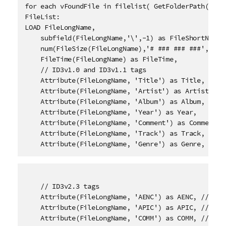
for each vFoundFile in filelist( GetFolderPath('MyMu
FileList:

LOAD FileLongName,

    subfield(FileLongName,'\',-1) as FileShortName,

    num(FileSize(FileLongName),'# ### ### ###',',','
    FileTime(FileLongName) as FileTime, 

    // ID3v1.0 and ID3v1.1 tags

    Attribute(FileLongName, 'Title') as Title,

    Attribute(FileLongName, 'Artist') as Artist,

    Attribute(FileLongName, 'Album') as Album,

    Attribute(FileLongName, 'Year') as Year,

    Attribute(FileLongName, 'Comment') as Comment,

    Attribute(FileLongName, 'Track') as Track,

    Attribute(FileLongName, 'Genre') as Genre,
    // ID3v2.3 tags

    Attribute(FileLongName, 'AENC') as AENC, // Audi
    Attribute(FileLongName, 'APIC') as APIC, // Atta
    Attribute(FileLongName, 'COMM') as COMM, // Comm