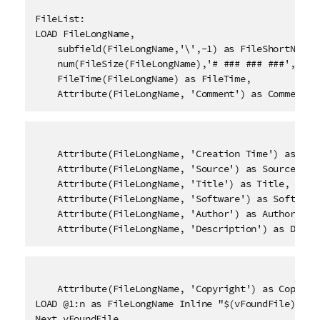
FileList:

LOAD FileLongName,

    subfield(FileLongName,'\',-1) as FileShortName,

    num(FileSize(FileLongName),'# ### ### ###',',','
    FileTime(FileLongName) as FileTime, 

    Attribute(FileLongName, 'Comment') as Comment,
    Attribute(FileLongName, 'Creation Time') as Crea
    Attribute(FileLongName, 'Source') as Source,

    Attribute(FileLongName, 'Title') as Title,

    Attribute(FileLongName, 'Software') as Software,
    Attribute(FileLongName, 'Author') as Author,

    Attribute(FileLongName, 'Description') as Descr
    Attribute(FileLongName, 'Copyright') as Copyrigh
LOAD @1:n as FileLongName Inline "$(vFoundFile)" (fi
Next vFoundFile
