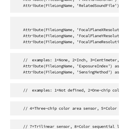
    Attribute(FileLongName, 'RelatedSoundFile') as 
    Attribute(FileLongName, 'FocalPlaneXResolution')
    Attribute(FileLongName, 'FocalPlaneYResolution')
    Attribute(FileLongName, 'FocalPlaneResolutionUn
    //  examples: 1=None, 2=Inch, 3=Centimeter, 

    Attribute(FileLongName, 'ExposureIndex') as Expo
    Attribute(FileLongName, 'SensingMethod') as Sen
    //  examples: 1=Not defined, 2=One-chip color a
    // 4=Three-chip color area sensor, 5=Color sequ
    // 7=Trilinear sensor, 8=Color sequential linear