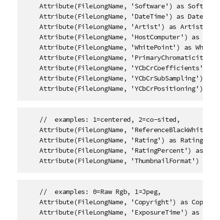
    Attribute(FileLongName, 'Software') as Software,
    Attribute(FileLongName, 'DateTime') as DateTime,
    Attribute(FileLongName, 'Artist') as Artist,

    Attribute(FileLongName, 'HostComputer') as HostC
    Attribute(FileLongName, 'WhitePoint') as WhitePo
    Attribute(FileLongName, 'PrimaryChromaticities')
    Attribute(FileLongName, 'YCbCrCoefficients') as 
    Attribute(FileLongName, 'YCbCrSubSampling') as Y
    Attribute(FileLongName, 'YCbCrPositioning') as 
    //  examples: 1=centered, 2=co-sited, 

    Attribute(FileLongName, 'ReferenceBlackWhite') a
    Attribute(FileLongName, 'Rating') as Rating,

    Attribute(FileLongName, 'RatingPercent') as Rati
    Attribute(FileLongName, 'ThumbnailFormat') as T
    //  examples: 0=Raw Rgb, 1=Jpeg, 

    Attribute(FileLongName, 'Copyright') as Copyrigh
    Attribute(FileLongName, 'ExposureTime') as Expos