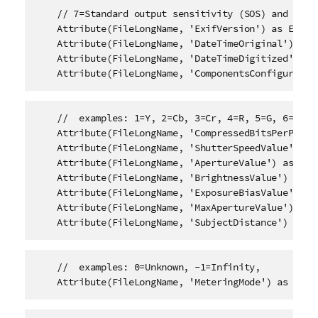
    // 7=Standard output sensitivity (SOS) and Recom
    Attribute(FileLongName, 'ExifVersion') as ExifVe
    Attribute(FileLongName, 'DateTimeOriginal') as D
    Attribute(FileLongName, 'DateTimeDigitized') as 
    Attribute(FileLongName, 'ComponentsConfiguratio
    //  examples: 1=Y, 2=Cb, 3=Cr, 4=R, 5=G, 6=B, 

    Attribute(FileLongName, 'CompressedBitsPerPixel'
    Attribute(FileLongName, 'ShutterSpeedValue') as 
    Attribute(FileLongName, 'ApertureValue') as Aper
    Attribute(FileLongName, 'BrightnessValue') as Br
    Attribute(FileLongName, 'ExposureBiasValue') as 
    Attribute(FileLongName, 'MaxApertureValue') as M
    Attribute(FileLongName, 'SubjectDistance') as S
    //  examples: 0=Unknown, -1=Infinity, 

    Attribute(FileLongName, 'MeteringMode') as Mete