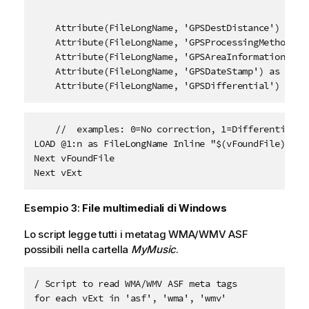
    Attribute(FileLongName, 'GPSDestDistance') as GP
    Attribute(FileLongName, 'GPSProcessingMethod') a
    Attribute(FileLongName, 'GPSAreaInformation') as
    Attribute(FileLongName, 'GPSDateStamp') as GPSDa
    Attribute(FileLongName, 'GPSDifferential') as G
    //  examples: 0=No correction, 1=Differential co
LOAD @1:n as FileLongName Inline "$(vFoundFile)" (fi
Next vFoundFile

Next vExt
Esempio 3:
File multimediali di Windows
Lo script legge tutti i metatag
WMA/WMV ASF
possibili nella cartella
MyMusic
.
/ Script to read WMA/WMV ASF meta tags

for each vExt in 'asf', 'wma', 'wmv'
