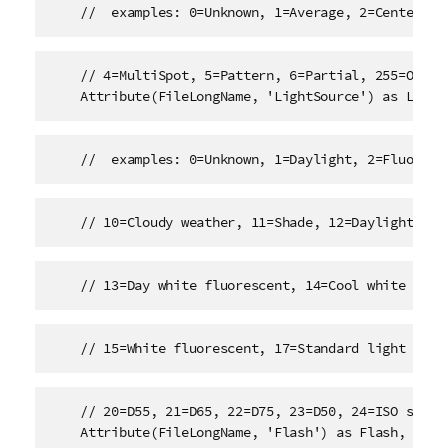
    //  examples: 0=Unknown, 1=Average, 2=CenterWei
    // 4=MultiSpot, 5=Pattern, 6=Partial, 255=Other,
    Attribute(FileLongName, 'LightSource') as Light
    //  examples: 0=Unknown, 1=Daylight, 2=Fluoresc
    // 10=Cloudy weather, 11=Shade, 12=Daylight flu
    // 13=Day white fluorescent, 14=Cool white fluo
    // 15=White fluorescent, 17=Standard light A, 1
    // 20=D55, 21=D65, 22=D75, 23=D50, 24=ISO studio
    Attribute(FileLongName, 'Flash') as Flash,
