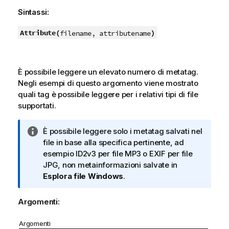
Sintassi:
Attribute(
)
filename, attributename
È possibile leggere un elevato numero di metatag.
Negli esempi di questo argomento viene mostrato
quali tag è possibile leggere per i relativi tipi di file
supportati.
N
È possibile leggere solo i metatag salvati nel
o
file in base alla specifica pertinente, ad
t
esempio
ID2v3
per file
MP3
o
EXIF
per file
a
JPG
, non metainformazioni salvate in
i
Esplora file Windows
.
n
f
Argomenti:
o
r
Argomenti