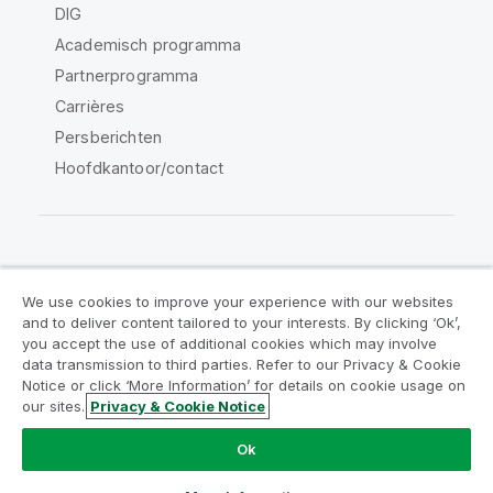
DIG
Academisch programma
Partnerprogramma
Carrières
Persberichten
Hoofdkantoor/contact
Qlik Community
We use cookies to improve your experience with our websites
and to deliver content tailored to your interests. By clicking ‘Ok’,
Juridische overeenkomsten
you accept the use of additional cookies which may involve
data transmission to third parties. Refer to our Privacy & Cookie
Productvoorwaarden
Legal Policies
Notice or click ‘More Information’ for details on cookie usage on
Legal Policies
Gebruiksvoorwaarden
our sites.
Privacy & Cookie Notice
Handelsmerken
Do Not Share My Info
Ok
Copyright © 1993-2026 QlikTech International AB. Alle
rechten voorbehouden.