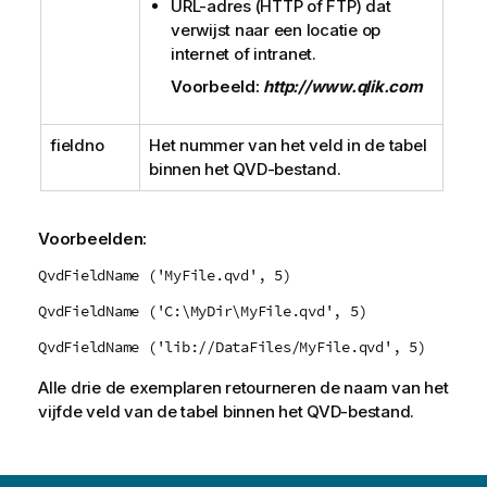
URL-adres (
HTTP
of
FTP
) dat
verwijst naar een locatie op
internet of intranet.
Voorbeeld:
http://www.qlik.com
fieldno
Het nummer van het veld in de tabel
binnen het
QVD
-bestand.
Voorbeelden:
QvdFieldName ('MyFile.qvd', 5)
QvdFieldName ('C:\MyDir\MyFile.qvd', 5)
QvdFieldName ('lib://DataFiles/MyFile.qvd', 5)
Alle drie de exemplaren retourneren de naam van het
vijfde veld van de tabel binnen het
QVD
-bestand.