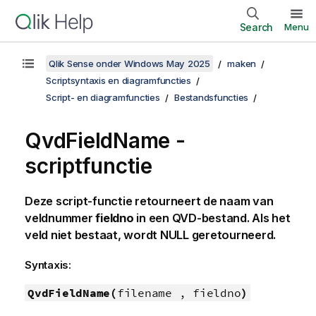
Search
Menu
Qlik Sense onder Windows May 2025
maken
Scriptsyntaxis en diagramfuncties
Script- en diagramfuncties
Bestandsfuncties
QvdFieldName -
scriptfunctie
Deze script-functie retourneert de naam van
veldnummer
fieldno
in een
QVD
-bestand. Als het
veld niet bestaat, wordt
NULL
geretourneerd.
Syntaxis:
QvdFieldName(
filename , fieldno
)