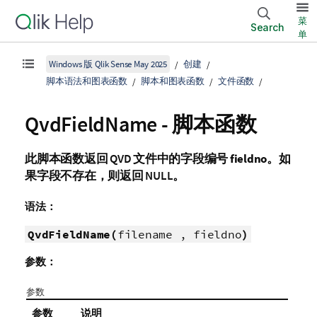
菜
Search
单
Windows 版 Qlik Sense May 2025
创建
脚本语法和图表函数
脚本和图表函数
文件函数
QvdFieldName - 脚本函数
此脚本函数返回
QVD
文件中的字段编号
fieldno
。如
果字段不存在，则返回
NULL
。
语法：
QvdFieldName(
filename , fieldno
)
参数：
参数
参数
说明