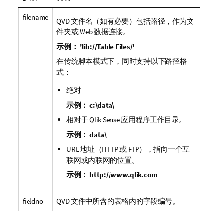
filename
QVD
文件名（如有必要）包括路径，作为文
件夹或 Web 数据连接。
示例：
'lib://Table Files/'
在传统脚本模式下，同时支持以下路径格
式：
绝对
示例：
c:\data\
相对于
Qlik Sense
应用程序工作目录。
示例：
data\
URL 地址（
HTTP
或
FTP
），指向一个互
联网或内联网的位置。
示例：
http://www.qlik.com
fieldno
QVD
文件中所含的表格内的字段编号。