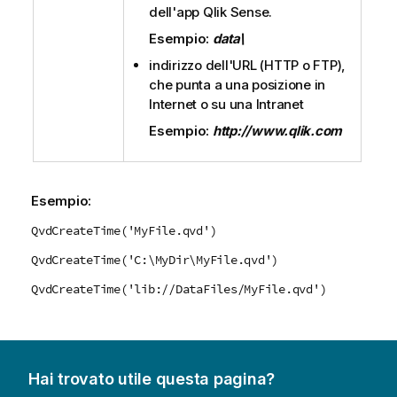
dell'app
Qlik Sense
.
Esempio:
data\
indirizzo dell'URL (
HTTP
o
FTP
),
che punta a una posizione in
Internet o su una Intranet
Esempio:
http://www.qlik.com
Esempio:
QvdCreateTime('MyFile.qvd')
QvdCreateTime('C:\MyDir\MyFile.qvd')
QvdCreateTime('lib://DataFiles/MyFile.qvd')
Hai trovato utile questa pagina?