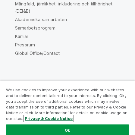
Mångfald, jämlikhet, inkludering och tillhörighet
(DEI&B)
Akademiska samarbeten
Samarbetsprogram
Karriär
Pressrum
Global Office/Contact
Qlik Community
We use cookies to improve your experience with our websites
and to deliver content tailored to your interests. By clicking ‘Ok’,
Juridiska avtal
Produktvillkor
you accept the use of additional cookies which may involve
data transmission to third parties. Refer to our Privacy & Cookie
Legal Policies
Legal Policies
Notice or click ‘More Information’ for details on cookie usage on
Användningsvillkor
Varumärken
our sites.
Privacy & Cookie Notice
Do Not Share My Info
Ok
Copyright © 1993-2026 QlikTech International AB. Alla