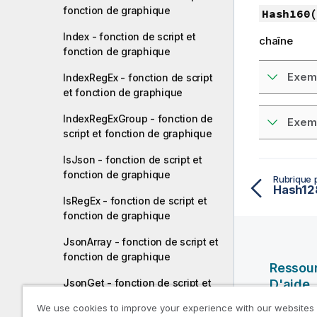
fonction de graphique
Hash160(
Index - fonction de script et
chaîne
fonction de graphique
Exemp
IndexRegEx - fonction de script
et fonction de graphique
IndexRegExGroup - fonction de
Exemp
script et fonction de graphique
IsJson - fonction de script et
fonction de graphique
Rubrique 
IsRegEx - fonction de script et
fonction de graphique
JsonArray - fonction de script et
fonction de graphique
Ressou
JsonGet - fonction de script et
D'aide
fonction de graphique
We use cookies to improve your experience with our websites
Vidéos Ql