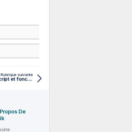
Rubrique suivante
Hash256 - fonction de script et fonction de graphique
 Propos De
ik
ciété