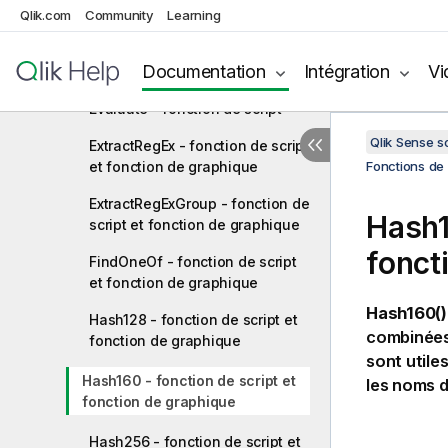
fonction de graphique
Qlik.com
Community
Learning
CountRegEx - fonction de script
Documentation
Intégration
Vi
et fonction de graphique
Evaluate - fonction de script
Qlik Sense 
ExtractRegEx - fonction de script
et fonction de graphique
Fonctions de 
ExtractRegExGroup - fonction de
Hash1
script et fonction de graphique
fonct
FindOneOf - fonction de script
et fonction de graphique
Hash160()
Hash128 - fonction de script et
combinées.
fonction de graphique
sont utile
Hash160 - fonction de script et
les noms d
fonction de graphique
Hash256 - fonction de script et