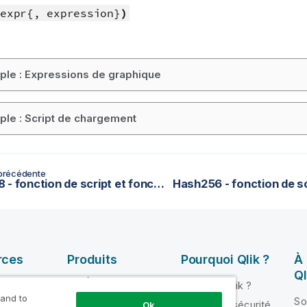
expr{, expression}
)
le : Expressions de graphique
le : Script de chargement
précédente
Hash128 - fonction de script et fonction de graphique
rces
Produits
Pourquoi Qlik ?
À
Ql
INTÉGRATION ET
Pourquoi Qlik ?
QUALITÉ DE
 and to
ik Help
So
Fiabilité et sécurité
Ok
DONNÉES