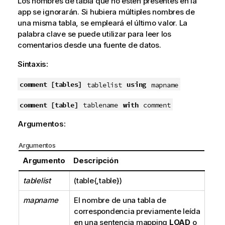
Los nombres de tabla que no estén presentes en la
app se ignorarán. Si hubiera múltiples nombres de
una misma tabla, se empleará el último valor. La
palabra clave se puede utilizar para leer los
comentarios desde una fuente de datos.
Sintaxis:
comment [tables]
using
tablelist
mapname
comment [table]
with
tablename
comment
Argumentos:
Argumentos
Argumento
Descripción
tablelist
(table{,table})
mapname
El nombre de una tabla de
correspondencia previamente leída
en una sentencia mapping
LOAD
o