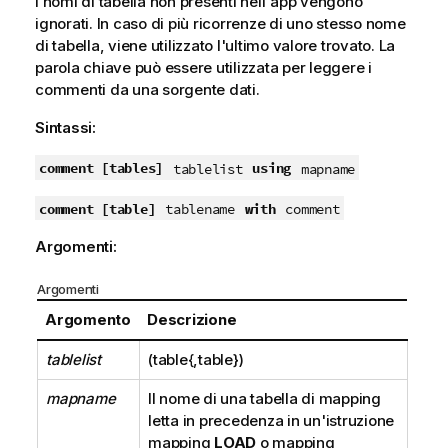
I nomi di tabella non presenti nell'app vengono
ignorati. In caso di più ricorrenze di uno stesso nome
di tabella, viene utilizzato l'ultimo valore trovato. La
parola chiave può essere utilizzata per leggere i
commenti da una sorgente dati.
Sintassi:
comment [tables]
using
tablelist
mapname
comment [table]
with
tablename
comment
Argomenti:
Argomenti
Argomento
Descrizione
tablelist
(table{,table})
mapname
Il nome di una tabella di mapping
letta in precedenza in un'istruzione
mapping
LOAD
o mapping