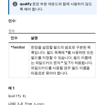
정
qualify
문은 부분 재로드와 함께 사용하지 않도
보
록 해야 합니다.
메
모
인수:
인수
인수
설명
*fieldlist
한정을 설정할 필드의 쉼표로 구분된 목
록입니다. 필드 목록에
*
를 사용하면 모든
필드를 지정할 수 있습니다. 필드 이름에
는 와일드카드 문자
*
및
?
가 허용됩니다.
와일드카드를 사용할 경우 필드 이름을
따옴표로 묶어야 합니다.
예 1:
Qualify B;
LOAD A,B from x.csv;