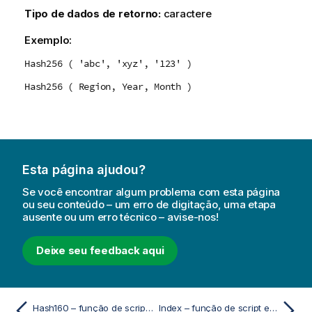
Tipo de dados de retorno:
caractere
Exemplo:
Hash256 ( 'abc', 'xyz', '123' )
Hash256 ( Region, Year, Month )
Esta página ajudou?
Se você encontrar algum problema com esta página
ou seu conteúdo – um erro de digitação, uma etapa
ausente ou um erro técnico – avise-nos!
Deixe seu feedback aqui
Hash160 – função de script e gráfico
Index – função de script e gráfico