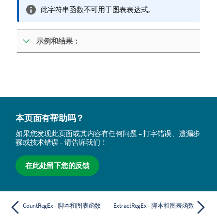
信
此字符串函数不可用于图表表达式。
息
注
示例和结果：
释
本页面有帮助吗？
如果您发现此页面或其内容有任何问题 – 打字错误、遗漏步
骤或技术错误 – 请告诉我们！
在此处留下您的反馈
CountRegEx - 脚本和图表函数
ExtractRegEx - 脚本和图表函数