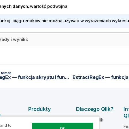
anych danych:
wartość podwójna
funkcji ciągu znaków nie można używać w wyrażeniach wykresu
łady i wyniki:
 temat
CountRegEx — funkcja skryptu i funkcja wykresu
Produkty
Dlaczego Qlik?
I
y
Ql
INTEGRACJA
Dlaczego Qlik
DANYCH I
 and to
mocy dla
Fi
Zaufanie i
Ok
JAKOŚĆ