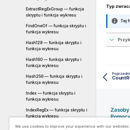
Typ zwrac
ExtractRegExGroup — funkcja
skryptu i funkcja wykresu
I
Tej 
FindOneOf — funkcja skryptu i
n
funkcja wykresu
f
Przyk
o
Hash128 — funkcja skryptu i
r
funkcja wykresu
m
a
Hash160 — funkcja skryptu i
c
funkcja wykresu
j
Poprzedni
Hash256 — funkcja skryptu i
a
funkcja wykresu
Index — funkcja skryptu i
funkcja wykresu
Zasoby
IndexRegEx — funkcja skryptu i
funkcja wykresu
Pomoc
We use cookies to improve your experience with our websites
IndexRegExGroup — funkcja
Filmy po