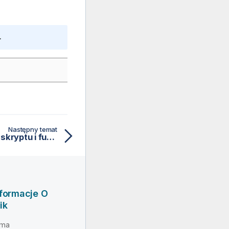
.
Następny temat
ExtractRegEx — funkcja skryptu i funkcja wykresu
nformacje O
ik
rma