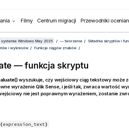
ania
Filmy
Centrum migracji
Przewodniki ocenian
w systemie Windows May 2025
— tworzenie
Składnia skryptów i f
ptów i wykresów
Funkcje ciągów znaków
ate — funkcja skryptu
aluate()
wyszukuje, czy wejściowy ciąg tekstowy może 
awne wyrażenie
Qlik Sense
, i jeśli tak, zwraca wartość wy
g wejściowy nie jest poprawnym wyrażeniem, zostanie zw
(
expression_text
)