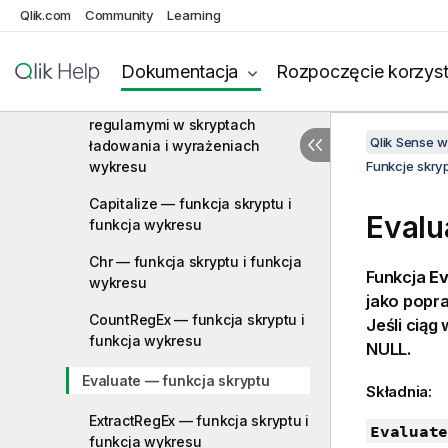
Funkcje relacyjne
Qlik.com
Community
Learning
Funkcje rozkładu statystycznego
Dokumentacja
Rozpoczęcie korzyst
Funkcje ciągów znaków
Praca z wyrażeniami
regularnymi w skryptach
Qlik Sense 
ładowania i wyrażeniach
wykresu
Funkcje skry
Capitalize — funkcja skryptu i
Evalu
funkcja wykresu
Chr — funkcja skryptu i funkcja
Funkcja
Ev
wykresu
jako popr
CountRegEx — funkcja skryptu i
Jeśli cią
funkcja wykresu
NULL
.
Evaluate — funkcja skryptu
Składnia:
ExtractRegEx — funkcja skryptu i
Evaluate
funkcja wykresu