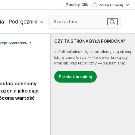
Zasoby Qlik
Polski (Zmień)
ia
Podręczniki
CZY TA STRONA BYŁA POMOCNA?
unkcje wykresów
Jeżeli natkniesz się na problemy z tą stroną
lub jej zawartością — literówkę, brakujący
krok lub błąd techniczny — daj nam znać!
Przekaż tu opinię
zostać oceniony
rażenia jako ciąg.
rócona wartość