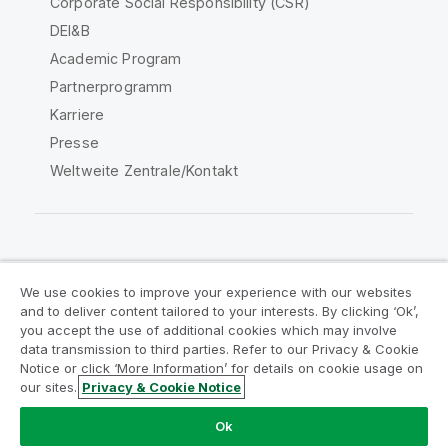
Corporate Social Responsibility (CSR)
DEI&B
Academic Program
Partnerprogramm
Karriere
Presse
Weltweite Zentrale/Kontakt
Qlik Community
We use cookies to improve your experience with our websites
and to deliver content tailored to your interests. By clicking ‘Ok’,
Rechtliche Vereinbarungen
you accept the use of additional cookies which may involve
data transmission to third parties. Refer to our Privacy & Cookie
Produktbedingungen
Legal Policies
Notice or click ‘More Information’ for details on cookie usage on
Legal Policies
Benutzungsbedingungen
our sites.
Privacy & Cookie Notice
Marken
Do Not Share My Info
Ok
Copyright © 1993-2026 QlikTech International AB. Alle