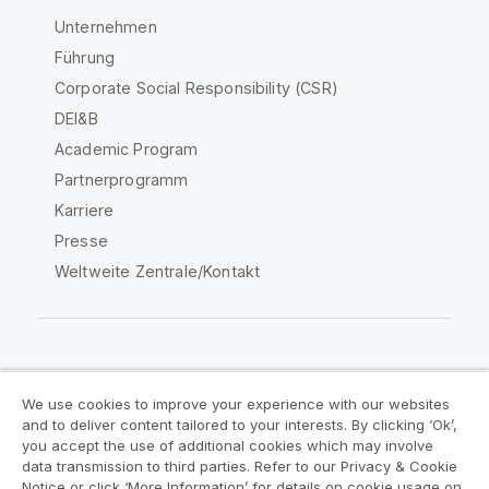
Unternehmen
Führung
Corporate Social Responsibility (CSR)
DEI&B
Academic Program
Partnerprogramm
Karriere
Presse
Weltweite Zentrale/Kontakt
Qlik Community
We use cookies to improve your experience with our websites
and to deliver content tailored to your interests. By clicking ‘Ok’,
Rechtliche Vereinbarungen
you accept the use of additional cookies which may involve
data transmission to third parties. Refer to our Privacy & Cookie
Produktbedingungen
Legal Policies
Notice or click ‘More Information’ for details on cookie usage on