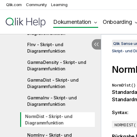
Qlik.com
Community
Learning
FDensity - Skript- und
Diagrammfunktion
Dokumentation
Onboarding
FDist - Skript- und
Diagrammfunktion
Qlik Sense 
FInv - Skript- und
Diagrammfunktion
Skript- und 
GammaDensity - Skript- und
NormD
Diagrammfunktion
GammaDist - Skript- und
NormDist()
Diagrammfunktion
Standarda
GammaInv - Skript- und
Standardn
Diagrammfunktion
Syntax:
NormDist - Skript- und
Diagrammfunktion
NORMDIST(
NormInv - Skript- und
Rückgabe 