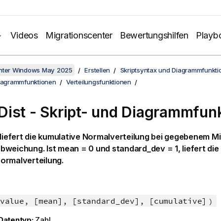
Videos
Migrationscenter
Bewertungshilfen
Playb
unter Windows May 2025
Erstellen
Skriptsyntax und Diagrammfunkti
Diagrammfunktionen
Verteilungsfunktionen
ist - Skript- und Diagrammfun
liefert die kumulative Normalverteilung bei gegebenem Mi
bweichung. Ist
mean = 0
und
standard_dev = 1
, liefert di
ormalverteilung.
value, [mean], [standard_dev], [cumulative]
)
Datentyp:
Zahl