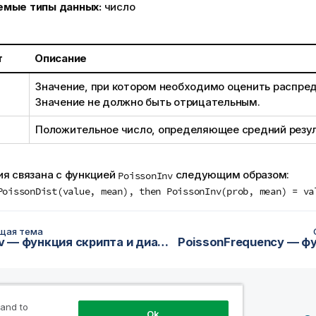
емые типы данных:
число
т
Описание
Значение, при котором необходимо оценить распре
Значение не должно быть отрицательным.
Положительное число, определяющее средний резул
ия связана с функцией
следующим образом:
PoissonInv
PoissonDist(value, mean), then PoissonInv(prob, mean) = va
щая тема
NormInv — функция скриптa и диаграммы
 and to
Ok