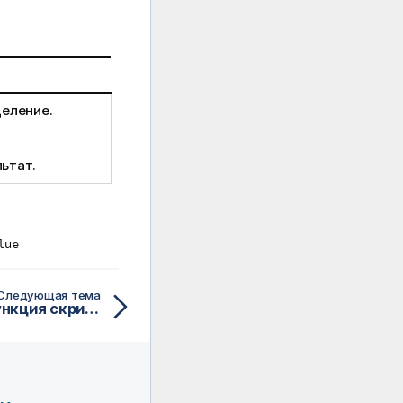
деление.
ьтат.
lue
Следующая тема
PoissonFrequency — функция скриптa и диаграммы