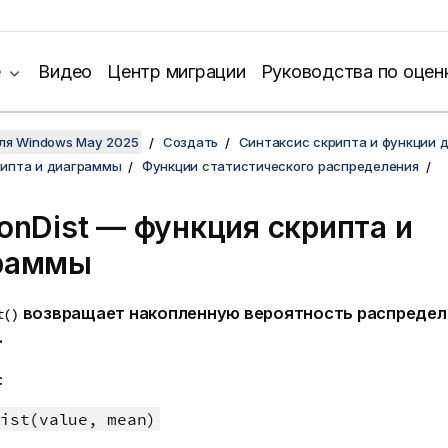
е
Видео
Центр миграции
Руководства по оцен
для Windows May 2025
Создать
Синтаксис скрипта и функции 
рипта и диаграммы
Функции статистического распределения
onDist — функция скриптa и
раммы
возвращает накопленную вероятность распределе
t()
.
:
ist(value, mean)