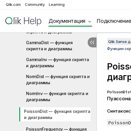
Qlik.com
Community
Learning
FInv — функция скриптa и
диаграммы
Документация
Подключени
GammaDensity — функция
скриптa и диаграммы
Qlik Sense 
GammaDist — функция
скриптa и диаграммы
Функции ск
GammaInv — функция скриптa
Poiss
и диаграммы
диаг
NormDist — функция скриптa и
диаграммы
PoissonDis
NormInv — функция скриптa и
Пуассона
диаграммы
Синтаксис
PoissonDist — функция скриптa
и диаграммы
PoissonD
PoissonFrequency — функция