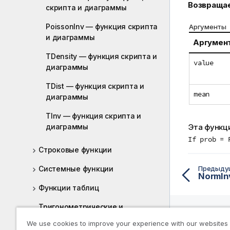
Возвраща
скриптa и диаграммы
PoissonInv — функция скриптa
Аргументы
и диаграммы
Аргумен
TDensity — функция скриптa и
value
диаграммы
TDist — функция скриптa и
mean
диаграммы
TInv — функция скриптa и
диаграммы
Эта функц
If prob = 
Строковые функции
Предыду
Системные функции
Функции таблиц
Тригонометрические и
гиперболические функции
We use cookies to improve your experience with our websites