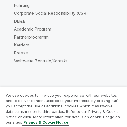
Führung
Corporate Social Responsibility (CSR)
DEI&B
Academic Program
Partnerprogramm
Karriere
Presse
Weltweite Zentrale/Kontakt
Qlik Community
We use cookies to improve your experience with our websites
and to deliver content tailored to your interests. By clicking ‘Ok’,
Rechtliche Vereinbarungen
you accept the use of additional cookies which may involve
data transmission to third parties. Refer to our Privacy & Cookie
Produktbedingungen
Legal Policies
Notice or click ‘More Information’ for details on cookie usage on
Legal Policies
Benutzungsbedingungen
our sites.
Privacy & Cookie Notice