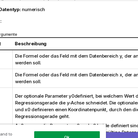
Datentyp:
numerisch
:
rgumente
t
Beschreibung
Die Formel oder das Feld mit dem Datenbereich
y
, der 
werden soll.
Die Formel oder das Feld mit dem Datenbereich
x
, der 
werden soll.
Der optionale Parameter
y0
definiert, bei welchem Wert d
Regressionsgerade die y-Achse schneidet. Die optional
und
x0
definieren einen Koordinatenpunkt, durch den di
Regressionsgerade geht.
Außer wenn die Parameter
y0
und
x0
beide definiert sin
Berechnung der Formel mindestens zwei gültige Daten
 and to
Ok