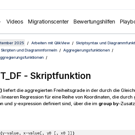
Videos
Migrationscenter
Bewertungshilfen
Playb
ptember 2025
Arbeiten mit QlikView
Skriptsyntax und Diagrammfunk
n Skripten und Diagrammformeln
Aggregierungsfunktionen
Aggregierungsfunktionen
T_DF - Skriptfunktion
)
liefert die aggregierten Freiheitsgrade in der durch die Glei
linearen Regression für eine Reihe von Koordinaten, die durch 
on
und
y-expression
definiert sind, über die im
group by
-Zusatz
.
(
y-value, x-value[, y0 [, x0 ]]
)