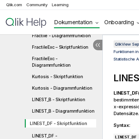
Correl - Skriptfunktion
Qlik.com
Community
Learning
Correl - Diagrammfunktion
Dokumentation
Onboarding
Fractile – Skriptfunktion
Fractile - Diagrammfunktion
QlikView Se
FractileExc – Skriptfunktion
Funktionen i
FractileExc -
Statistische 
Diagrammfunktion
LINES
Kurtosis - Skriptfunktion
Kurtosis - Diagrammfunktion
LINEST_DF(
LINEST_B - Skriptfunktion
bestimmten 
x-expressi
LINEST_B - Diagrammfunktion
Datensätze
LINEST_DF - Skriptfunktion
Syntax:
LINEST_DF -
LINEST_DF 