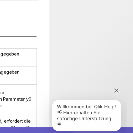
angegeben
angegeben
ie
en Parameter
y0
e
d, erfordert die
paare. Wenn
y0