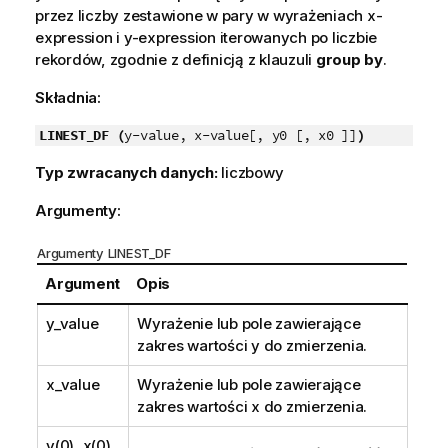
przez liczby zestawione w pary w wyrażeniach
x-
expression
i
y-expression
iterowanych po liczbie
rekordów, zgodnie z definicją z klauzuli
group by
.
Składnia:
LINEST_DF (
y-value, x-value[, y0 [, x0 ]]
)
Typ zwracanych danych:
liczbowy
Argumenty:
Argumenty LINEST_DF
Argument
Opis
y_value
Wyrażenie lub pole zawierające
zakres wartości
y
do zmierzenia.
x_value
Wyrażenie lub pole zawierające
zakres wartości
x
do zmierzenia.
y(0), x(0)