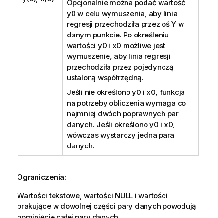
Opcjonalnie można podać wartość
y0
w celu wymuszenia, aby linia
regresji przechodziła przez oś Y w
danym punkcie. Po określeniu
wartości
y0
i
x0
możliwe jest
wymuszenie, aby linia regresji
przechodziła przez pojedynczą
ustaloną współrzędną.
Jeśli nie określono
y0
i
x0
, funkcja
na potrzeby obliczenia wymaga co
najmniej dwóch poprawnych par
danych. Jeśli określono
y0
i
x0
,
wówczas wystarczy jedna para
danych.
Ograniczenia:
Wartości tekstowe, wartości
NULL
i wartości
brakujące w dowolnej części pary danych powodują
pominięcie całej pary danych.