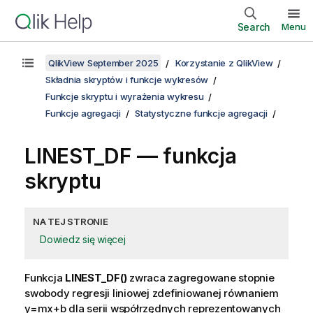
Search
Menu
QlikView September 2025
Korzystanie z QlikView
Składnia skryptów i funkcje wykresów
Funkcje skryptu i wyrażenia wykresu
Funkcje agregacji
Statystyczne funkcje agregacji
LINEST_DF — funkcja
skryptu
NA TEJ STRONIE
Dowiedz się więcej
Funkcja
LINEST_DF()
zwraca zagregowane stopnie
swobody regresji liniowej zdefiniowanej równaniem
y=mx+b
dla serii współrzędnych reprezentowanych