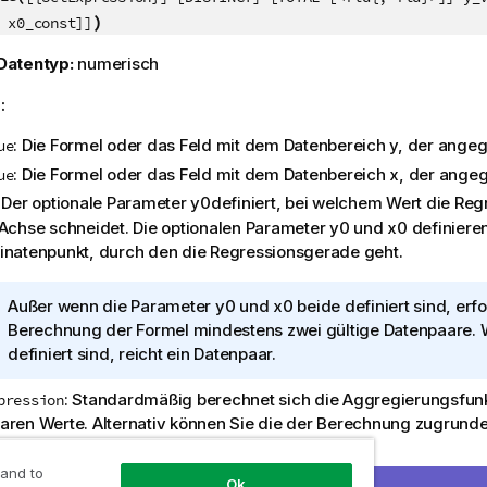
)
 x0_const]]
Datentyp:
numerisch
:
: Die Formel oder das Feld mit dem Datenbereich
y
, der angeg
ue
: Die Formel oder das Feld mit dem Datenbereich
x
, der angeg
ue
: Der optionale Parameter
y0
definiert, bei welchem Wert die Re
-Achse schneidet. Die optionalen Parameter
y0
und
x0
definiere
inatenpunkt, durch den die Regressionsgerade geht.
I
Außer wenn die Parameter
y0
und
x0
beide definiert sind, erfo
n
Berechnung der Formel mindestens zwei gültige Datenpaare.
f
definiert sind, reicht ein Datenpaar.
o
: Standardmäßig berechnet sich die Aggregierungsfunkt
pression
r
aren Werte. Alternativ können Sie die der Berechnung zugrund
m
die Auswahlformel bestimmen.
a
t
 and to
: Der Zusatz
DISTINCT
vor den Funktionsargumenten bewirkt,
NCT
Ok