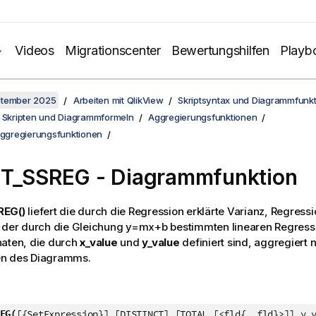
Videos
Migrationscenter
Bewertungshilfen
Playb
ptember 2025
Arbeiten mit QlikView
Skriptsyntax und Diagrammfunk
n Skripten und Diagrammformeln
Aggregierungsfunktionen
Aggregierungsfunktionen
ST_SSREG
- Diagrammfunktion
REG()
liefert die durch die Regression erklärte Varianz, Regress
 der durch die Gleichung
y=mx+b
bestimmten linearen Regressi
naten, die durch
x_value
und
y_value
definiert sind, aggregiert
n des Diagramms.
EG(
[{SetExpression}] [DISTINCT] [TOTAL [<fld{, fld}>]] y_