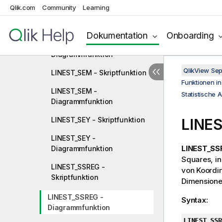
Diagrammfunktion
Qlik.com
Community
Learning
LINEST_SEB - Skriptfunktion
Dokumentation
Onboarding
LINEST_SEB -
Diagrammfunktion
QlikView Se
LINEST_SEM - Skriptfunktion
Funktionen i
LINEST_SEM -
Statistische 
Diagrammfunktion
LINEST_SEY - Skriptfunktion
LINE
LINEST_SEY -
LINEST_SS
Diagrammfunktion
Squares, in
LINEST_SSREG -
von Koordi
Skriptfunktion
Dimensione
LINEST_SSREG -
Syntax:
Diagrammfunktion
LINEST_SSR