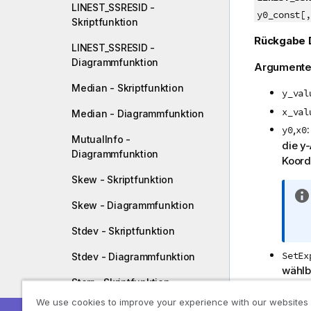
LINEST_SSRESID -
y0_const[,
Skriptfunktion
Rückgabe 
LINEST_SSRESID -
Diagrammfunktion
Argumente
Median - Skriptfunktion
y_val
x_val
Median - Diagrammfunktion
,
y0
x0
MutualInfo -
die y
Diagrammfunktion
Koord
Skew - Skriptfunktion
Skew - Diagrammfunktion
Stdev - Skriptfunktion
SetEx
Stdev - Diagrammfunktion
wählb
Sterr - Skriptfunktion
über 
We use cookies to improve your experience with our websites
DISTI
Sterr - Diagrammfunktion