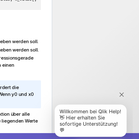
eben werden soll.
eben werden soll.
gressionsgerade
n einen
rdert die
 Wenn
y0
und
x0
ion über alle
e liegenden Werte
 dass bei der