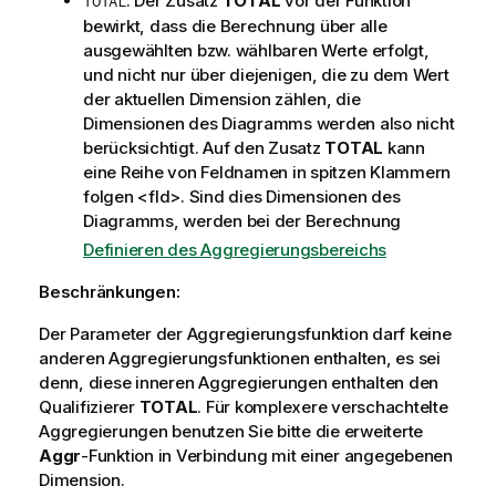
: Der Zusatz
TOTAL
vor der Funktion
TOTAL
e
bewirkt, dass die Berechnung über alle
i
ausgewählten bzw. wählbaren Werte erfolgt,
s
und nicht nur über diejenigen, die zu dem Wert
der aktuellen Dimension zählen, die
Dimensionen des Diagramms werden also nicht
berücksichtigt. Auf den Zusatz
TOTAL
kann
eine Reihe von Feldnamen in spitzen Klammern
folgen
<fld>
. Sind dies Dimensionen des
Diagramms, werden bei der Berechnung
Definieren des Aggregierungsbereichs
Beschränkungen:
Der Parameter der Aggregierungsfunktion darf keine
anderen Aggregierungsfunktionen enthalten, es sei
denn, diese inneren Aggregierungen enthalten den
Qualifizierer
TOTAL
. Für komplexere verschachtelte
Aggregierungen benutzen Sie bitte die erweiterte
Aggr
-Funktion in Verbindung mit einer angegebenen
Dimension.