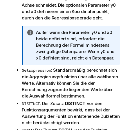
Achse schneidet. Die optionalen Parameter
y0
und
x0
definieren einen Koordinatenpunkt,
durch den die Regressionsgerade geht.
I
Außer wenn die Parameter
y0
und
x0
n
beide definiert sind, erfordert die
f
Berechnung der Formel mindestens
o
zwei gültige Datenpaare. Wenn
y0
und
r
x0
definiert sind, reicht ein Datenpaar.
m
: Standardmäßig berechnet sich
SetExpression
a
die Aggregierungsfunktion über alle wählbaren
t
Werte. Alternativ können Sie die der
i
Berechnung zugrunde liegenden Werte über
o
die Auswahlformel bestimmen.
n
s
: Der Zusatz
DISTINCT
vor den
DISTINCT
h
Funktionsargumenten bewirkt, dass bei der
i
Auswertung der Funktion entstehende Dubletten
n
nicht berücksichtigt werden.
w