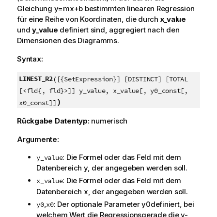
Gleichung
y=mx+b
bestimmten linearen Regression
für eine Reihe von Koordinaten, die durch
x_value
und
y_value
definiert sind, aggregiert nach den
Dimensionen des Diagramms.
Syntax:
LINEST_R2
([{SetExpression}] [DISTINCT] [TOTAL
[<fld{, fld}>]] y_value, x_value[, y0_const[,
)
x0_const]]
Rückgabe Datentyp:
numerisch
Argumente:
: Die Formel oder das Feld mit dem
y_value
Datenbereich
y
, der angegeben werden soll.
: Die Formel oder das Feld mit dem
x_value
Datenbereich
x
, der angegeben werden soll.
,
: Der optionale Parameter
y0
definiert, bei
y0
x0
welchem Wert die Regressionsgerade die y-