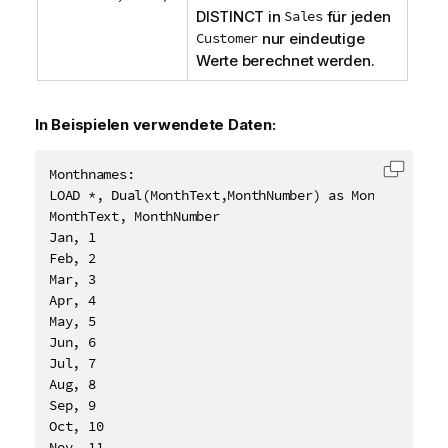
DISTINCT
in
Sales
für jeden
Customer
nur eindeutige
Werte berechnet werden.
In Beispielen verwendete Daten:
Monthnames:

Code i
LOAD *, Dual(MonthText,MonthNumber) as Month INLINE 
MonthText, MonthNumber

Jan, 1

Feb, 2

Mar, 3

Apr, 4

May, 5

Jun, 6

Jul, 7

Aug, 8

Sep, 9

Oct, 10

Nov, 11
