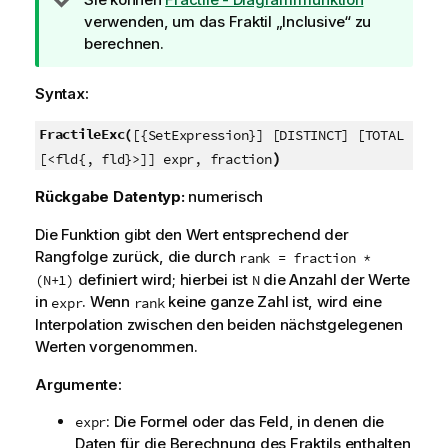
i
verwenden, um das Fraktil „Inclusive“ zu
p
berechnen.
p
h
Syntax:
i
n
FractileExc(
[{SetExpression}] [DISTINCT] [TOTAL
w
)
[<fld{, fld}>]] expr, fraction
e
Rückgabe Datentyp:
numerisch
i
s
Die Funktion gibt den Wert entsprechend der
Rangfolge zurück, die durch
rank = fraction *
definiert wird; hierbei ist
die Anzahl der Werte
(N+1)
N
in
. Wenn
keine ganze Zahl ist, wird eine
expr
rank
Interpolation zwischen den beiden nächstgelegenen
Werten vorgenommen.
Argumente:
: Die Formel oder das Feld, in denen die
expr
Daten für die Berechnung des Fraktils enthalten