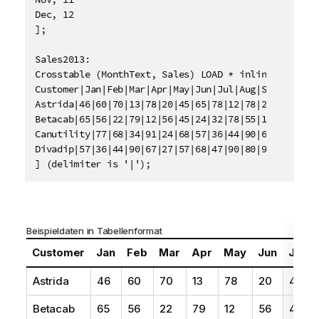
Dec, 12

];

Sales2013:

Crosstable (MonthText, Sales) LOAD * inline [

Customer|Jan|Feb|Mar|Apr|May|Jun|Jul|Aug|Sep|Oct|Nov
Astrida|46|60|70|13|78|20|45|65|78|12|78|22

Betacab|65|56|22|79|12|56|45|24|32|78|55|15

Canutility|77|68|34|91|24|68|57|36|44|90|67|27

Divadip|57|36|44|90|67|27|57|68|47|90|80|94

] (delimiter is '|');
Beispieldaten in Tabellenformat
Customer
Jan
Feb
Mar
Apr
May
Jun
Jul
Astrida
46
60
70
13
78
20
45
Betacab
65
56
22
79
12
56
45