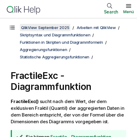
Search
Menü
QlikView September 2025
Arbeiten mit QlikView
Skriptsyntax und Diagrammfunktionen
Funktionen in Skripten und Diagrammformeln
Aggregierungsfunktionen
Statistische Aggregierungsfunktionen
FractileExc
-
Diagrammfunktion
FractileExc()
sucht nach dem Wert, der dem
exklusiven Fraktil (Quantil) der aggregierten Daten in
dem Bereich entspricht, der von der Formel über die
Dimensionen des Diagramms vorgegeben ist.
T
Sie können
Fractile - Diagrammfunktion