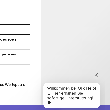
angegeben
angegeben
nes Wertepaars
 Fügen Sie einem