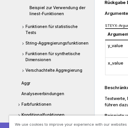
Rückgabe 
Beispiel zur Verwendung der
Argumente
linest-Funktionen
STEYX-Argu
Funktionen für statistische
Tests
Argumen
String-Aggregierungsfunktionen
y_value
Funktionen für synthetische
Dimensionen
x_value
Verschachtelte Aggregierung
Aggr
Beschränk
Analyseverbindungen
Textwerte,
Farbfunktionen
führen dazu
Konditionalfunktionen
Beispiele 
We use cookies to improve your experience with our websites
Counter-Funktionen
Fügen Sie I