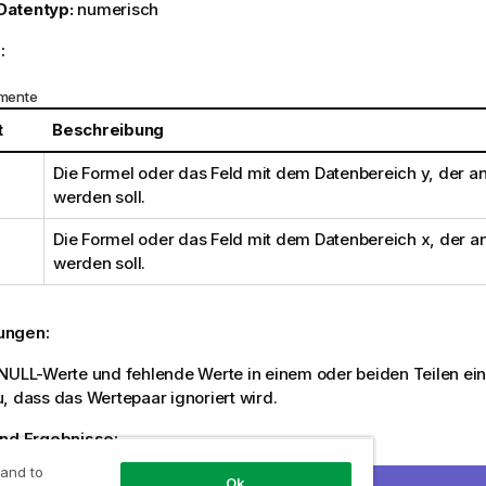
Datentyp:
numerisch
:
mente
t
Beschreibung
Die Formel oder das Feld mit dem Datenbereich
y
, der 
werden soll.
Die Formel oder das Feld mit dem Datenbereich
x
, der 
werden soll.
ungen:
NULL
-Werte und fehlende Werte in einem oder beiden Teilen ei
, dass das Wertepaar ignoriert wird.
und Ergebnisse:
 and to
hrem Dokument das Beispielskript hinzu und führen Sie sie aus.
Ok