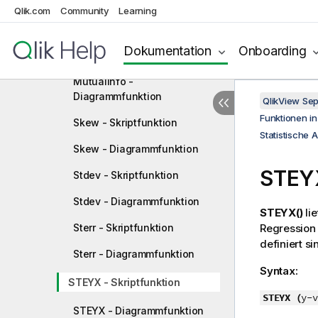
Diagrammfunktion
Qlik.com
Community
Learning
Median - Skriptfunktion
Dokumentation
Onboarding
Median - Diagrammfunktion
MutualInfo -
Diagrammfunktion
QlikView Se
Funktionen i
Skew - Skriptfunktion
Statistische 
Skew - Diagrammfunktion
STEYX
Stdev - Skriptfunktion
Stdev - Diagrammfunktion
STEYX()
lie
Sterr - Skriptfunktion
Regression 
definiert s
Sterr - Diagrammfunktion
Syntax:
STEYX - Skriptfunktion
STEYX (
y-v
STEYX - Diagrammfunktion