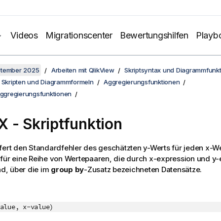
Videos
Migrationscenter
Bewertungshilfen
Playb
ptember 2025
Arbeiten mit QlikView
Skriptsyntax und Diagrammfunk
n Skripten und Diagrammformeln
Aggregierungsfunktionen
Aggregierungsfunktionen
 - Skriptfunktion
fert den Standardfehler des geschätzten y-Werts für jeden x-We
für eine Reihe von Wertepaaren, die durch
x-expression
und
y-
ind, über die im
group by
-Zusatz bezeichneten Datensätze.
alue, x-value)