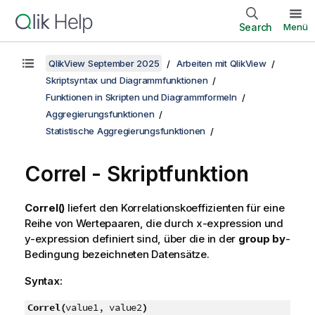
Search
Menü
QlikView September 2025
Arbeiten mit QlikView
Skriptsyntax und Diagrammfunktionen
Funktionen in Skripten und Diagrammformeln
Aggregierungsfunktionen
Statistische Aggregierungsfunktionen
Correl - Skriptfunktion
Correl()
liefert den Korrelationskoeffizienten für eine
Reihe von Wertepaaren, die durch
x-expression
und
y-expression
definiert sind, über die in der
group by
-
Bedingung bezeichneten Datensätze.
Syntax:
Correl(
value1, value2
)