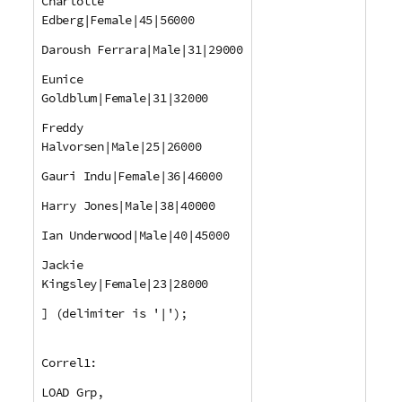
Charlotte
Edberg|Female|45|56000
Daroush Ferrara|Male|31|29000
Eunice
Goldblum|Female|31|32000
Freddy
Halvorsen|Male|25|26000
Gauri Indu|Female|36|46000
Harry Jones|Male|38|40000
Ian Underwood|Male|40|45000
Jackie
Kingsley|Female|23|28000
] (delimiter is '|');
Correl1:
LOAD Grp,