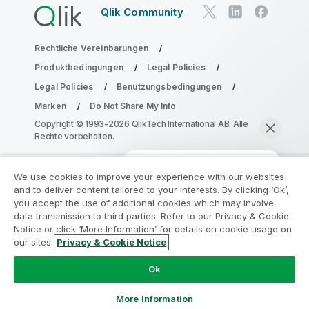
Qlik Community
Rechtliche Vereinbarungen
Produktbedingungen
Legal Policies
Legal Policies
Benutzungsbedingungen
Marken
Do Not Share My Info
Copyright © 1993-2026 QlikTech International AB. Alle
Rechte vorbehalten.
We use cookies to improve your experience with our websites
Nehmen Sie am Analyse-
and to deliver content tailored to your interests. By clicking ‘Ok’,
Modernisierungsprogramm teil
you accept the use of additional cookies which may involve
data transmission to third parties. Refer to our Privacy & Cookie
Notice or click ‘More Information’ for details on cookie usage on
Modernisieren Sie mit dem Analyse-
our sites.
Privacy & Cookie Notice
Modernisierungsprogramm, ohne Ihre wertvollen
Jetzt chatten
QlikView-Apps zu gefährden.
Klicken Sie hier
für weitere
Ok
Informationen oder kontaktieren Sie uns:
ampquestions@qlik.com
More Information