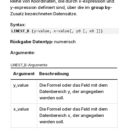
Reihe von Koordinaten, die durch
x-expression
und
y-expression
definiert sind, über die im
group by
-
Zusatz bezeichneten Datensätze.
Syntax:
LINEST_B (
y-value, x-value[, y0 [, x0 ]]
)
Rückgabe Datentyp:
numerisch
Argumente:
LINEST_B-Argumente
Argument
Beschreibung
y_value
Die Formel oder das Feld mit dem
Datenbereich
y
, der angegeben
werden soll.
x_value
Die Formel oder das Feld mit dem
Datenbereich
x
, der angegeben
werden soll.