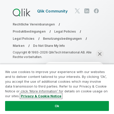
Qlik Community
Rechtliche Vereinbarungen
Produktbedingungen
Legal Policies
Legal Policies
Benutzungsbedingungen
Marken
Do Not Share My Info
Copyright © 1993-2026 QlikTech International AB. Alle
Rechte vorbehalten.
We use cookies to improve your experience with our websites
Nehmen Sie am Analyse-
and to deliver content tailored to your interests. By clicking ‘Ok’,
Modernisierungsprogramm teil
you accept the use of additional cookies which may involve
data transmission to third parties. Refer to our Privacy & Cookie
Notice or click ‘More Information’ for details on cookie usage on
Modernisieren Sie mit dem Analyse-
our sites.
Privacy & Cookie Notice
Modernisierungsprogramm, ohne Ihre wertvollen
Jetzt chatten
QlikView-Apps zu gefährden.
Klicken Sie hier
für weitere
Ok
Informationen oder kontaktieren Sie uns: