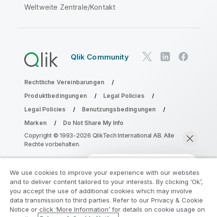
Weltweite Zentrale/Kontakt
Qlik Community
Rechtliche Vereinbarungen
Produktbedingungen
Legal Policies
Legal Policies
Benutzungsbedingungen
Marken
Do Not Share My Info
Copyright © 1993-2026 QlikTech International AB. Alle
Rechte vorbehalten.
We use cookies to improve your experience with our websites
Nehmen Sie am Analyse-
and to deliver content tailored to your interests. By clicking ‘Ok’,
Modernisierungsprogramm teil
you accept the use of additional cookies which may involve
data transmission to third parties. Refer to our Privacy & Cookie
Notice or click ‘More Information’ for details on cookie usage on
Modernisieren Sie mit dem Analyse-