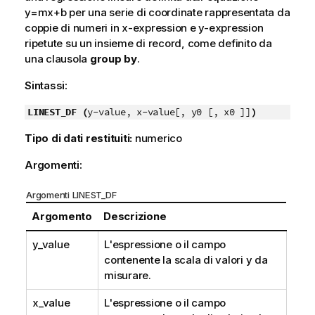
y=mx+b
per una serie di coordinate rappresentata da
coppie di numeri in
x-expression
e
y-expression
ripetute su un insieme di record, come definito da
una clausola
group by
.
Sintassi:
LINEST_DF (
y-value, x-value[, y0 [, x0 ]]
)
Tipo di dati restituiti:
numerico
Argomenti:
Argomenti LINEST_DF
Argomento
Descrizione
y_value
L'espressione o il campo
contenente la scala di valori
y
da
misurare.
x_value
L'espressione o il campo