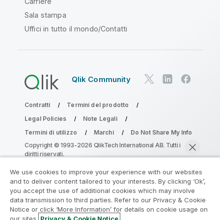
Carriere
Sala stampa
Uffici in tutto il mondo/Contatti
Qlik Community
Contratti
Termini del prodotto
Legal Policies
Note Legali
Termini di utilizzo
Marchi
Do Not Share My Info
Copyright © 1993-2026 QlikTech International AB. Tutti i
diritti riservati.
We use cookies to improve your experience with our websites
and to deliver content tailored to your interests. By clicking ‘Ok’,
Partecipa al programma Analytics
you accept the use of additional cookies which may involve
data transmission to third parties. Refer to our Privacy & Cookie
Modernization
Notice or click ‘More Information’ for details on cookie usage on
our sites.
Privacy & Cookie Notice