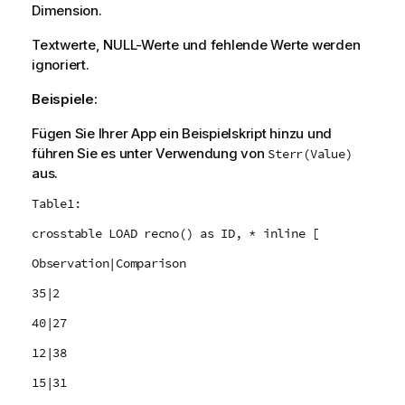
Dimension.
Textwerte,
NULL
-Werte und fehlende Werte werden
ignoriert.
Beispiele:
Fügen Sie Ihrer App ein Beispielskript hinzu und
führen Sie es unter Verwendung von
Sterr(Value)
aus.
Table1:
crosstable LOAD recno() as ID, * inline [
Observation|Comparison
35|2
40|27
12|38
15|31