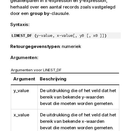
getallenparen in
x-expression
en
y-expression
,
herhaald over een aantal records zoals vastgelegd
door een
group by
-clausule.
Syntaxis:
LINEST_DF (
y-value, x-value[, y0 [, x0 ]]
)
Retourgegevenstypen:
numeriek
Argumenten:
Argumenten voor LINEST_DF
Argument
Beschrijving
y_value
De uitdrukking die of het veld dat het
bereik van bekende
y
-waarden
bevat die moeten worden gemeten.
x_value
De uitdrukking die of het veld dat het
bereik van bekende
x
-waarden
bevat die moeten worden gemeten.