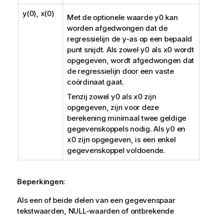
y(0), x(0)
Met de optionele waarde
y0
kan
worden afgedwongen dat de
regressielijn de y-as op een bepaald
punt snijdt. Als zowel
y0
als
x0
wordt
opgegeven, wordt afgedwongen dat
de regressielijn door een vaste
coördinaat gaat.
Tenzij zowel
y0
als
x0
zijn
opgegeven, zijn voor deze
berekening minimaal twee geldige
gegevenskoppels nodig. Als
y0
en
x0
zijn opgegeven, is een enkel
gegevenskoppel voldoende.
Beperkingen:
Als een of beide delen van een gegevenspaar
tekstwaarden,
NULL
-waarden of ontbrekende