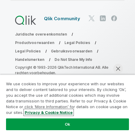
Qlik Community
Juridische overeenkomsten
Productvoorwaarden
Legal Policies
Legal Policies
Gebruiksvoorwaarden
Handelsmerken
Do Not Share My Info
Copyright © 1993-2026 QlikTech International AB. Alle
rechten voorbehouden.
We use cookies to improve your experience with our websites
and to deliver content tailored to your interests. By clicking ‘Ok’,
Neem deel aan het Analytics
you accept the use of additional cookies which may involve
data transmission to third parties. Refer to our Privacy & Cookie
Modernization Program
Notice or click ‘More Information’ for details on cookie usage on
our sites.
Privacy & Cookie Notice
Moderniseer zonder uw waardevolle QlikView-apps op
Nu chatten
het spel te zetten met het Analytics Modernization
Ok
Program.
Klik hier
voor meer informatie of om contact op
te nemen:
ampquestions@qlik.com