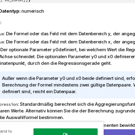
Datentyp:
numerisch
:
: Die Formel oder das Feld mit dem Datenbereich
y
, der angeg
ue
: Die Formel oder das Feld mit dem Datenbereich
x
, der angeg
ue
: Der optionale Parameter
y0
definiert, bei welchem Wert die Re
-Achse schneidet. Die optionalen Parameter
y0
und
x0
definiere
inatenpunkt, durch den die Regressionsgerade geht.
I
Außer wenn die Parameter
y0
und
x0
beide definiert sind, erfo
n
Berechnung der Formel mindestens zwei gültige Datenpaare.
f
definiert sind, reicht ein Datenpaar.
o
: Standardmäßig berechnet sich die Aggregierungsfunkt
pression
r
aren Werte. Alternativ können Sie die der Berechnung zugrund
m
die Auswahlformel bestimmen.
a
t
: Der Zusatz
DISTINCT
vor den Funktionsargumenten bewirkt,
NCT
i
 and to
rtung der Funktion entstehende Dubletten nicht berücksichtigt
Ok