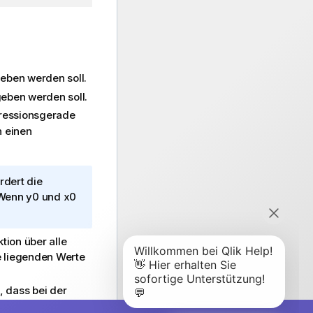
eben werden soll.
eben werden soll.
gressionsgerade
n einen
rdert die
 Wenn
y0
und
x0
ion über alle
e liegenden Werte
 dass bei der
 werden.