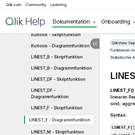
Qlik.com
Community
Learning
FractileExc – Skriptfunktion
FractileExc -
Dokumentation
Onboarding
Diagrammfunktion
Kurtosis - Skriptfunktion
QlikView Se
Kurtosis - Diagrammfunktion
Funktionen i
LINEST_B - Skriptfunktion
Statistische 
LINEST_B - Diagrammfunktion
LINES
LINEST_DF - Skriptfunktion
LINEST_F()
LINEST_DF -
Diagrammfunktion
linearen Re
sind, aggr
LINEST_F - Skriptfunktion
Syntax:
LINEST_F - Diagrammfunktion
LINEST_F(
[
LINEST_M - Skriptfunktion
y0_const [