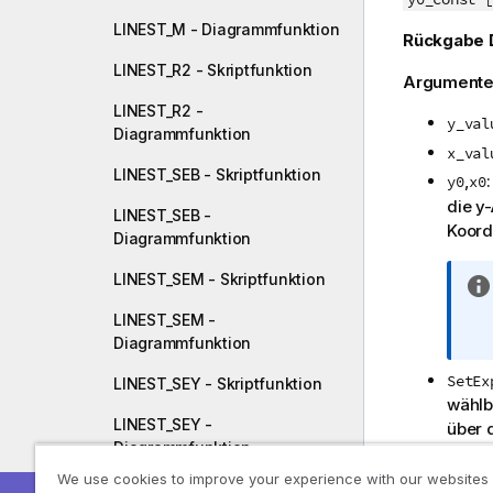
LINEST_M - Diagrammfunktion
Rückgabe 
LINEST_R2 - Skriptfunktion
Argumente
LINEST_R2 -
y_val
Diagrammfunktion
x_val
LINEST_SEB - Skriptfunktion
,
y0
x0
die y
LINEST_SEB -
Koord
Diagrammfunktion
LINEST_SEM - Skriptfunktion
LINEST_SEM -
Diagrammfunktion
SetEx
LINEST_SEY - Skriptfunktion
wählb
LINEST_SEY -
über 
Diagrammfunktion
DISTI
We use cookies to improve your experience with our websites
Auswe
LINEST_SSREG -