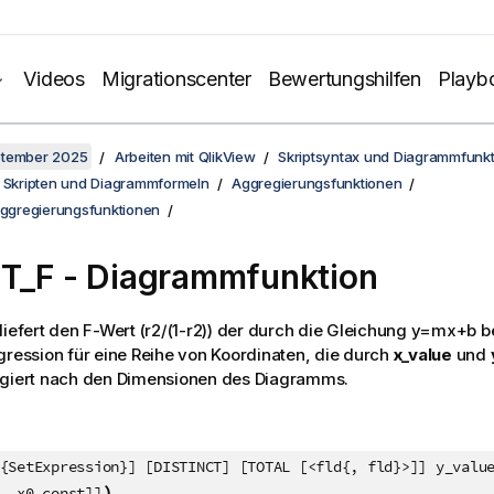
Videos
Migrationscenter
Bewertungshilfen
Playb
ptember 2025
Arbeiten mit QlikView
Skriptsyntax und Diagrammfunk
n Skripten und Diagrammformeln
Aggregierungsfunktionen
Aggregierungsfunktionen
T_F
- Diagrammfunktion
liefert den F-Wert
(r2/(1-r2))
der durch die Gleichung
y=mx+b
b
gression für eine Reihe von Koordinaten, die durch
x_value
und
egiert nach den Dimensionen des Diagramms.
{SetExpression}] [DISTINCT] [TOTAL [<fld{, fld}>]] y_valu
)
, x0_const]]