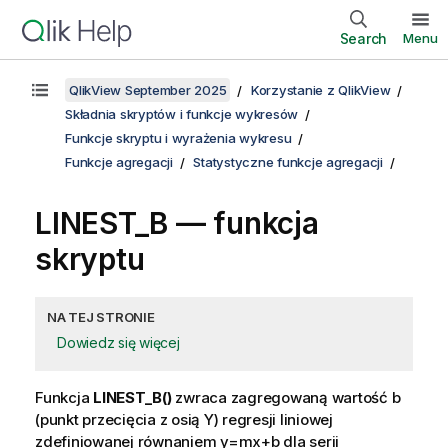
Search
Menu
QlikView September 2025
Korzystanie z QlikView
Składnia skryptów i funkcje wykresów
Funkcje skryptu i wyrażenia wykresu
Funkcje agregacji
Statystyczne funkcje agregacji
LINEST_B — funkcja
skryptu
NA TEJ STRONIE
Dowiedz się więcej
Funkcja
LINEST_B()
zwraca zagregowaną wartość b
(punkt przecięcia z osią Y) regresji liniowej
zdefiniowanej równaniem
y=mx+b
dla serii