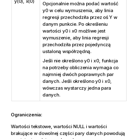
y(0), x(0)
Opcjonalnie można podać wartość
y0
w celu wymuszenia, aby linia
regresji przechodziła przez oś Y w
danym punkcie. Po określeniu
wartości
y0
i
x0
możliwe jest
wymuszenie, aby linia regresji
przechodziła przez pojedynczą
ustaloną współrzędną.
Jeśli nie określono
y0
i
x0
, funkcja
na potrzeby obliczenia wymaga co
najmniej dwóch poprawnych par
danych. Jeśli określono
y0
i
x0
,
wówczas wystarczy jedna para
danych.
Ograniczenia:
Wartości tekstowe, wartości
NULL
i wartości
brakujące w dowolnej części pary danych powodują