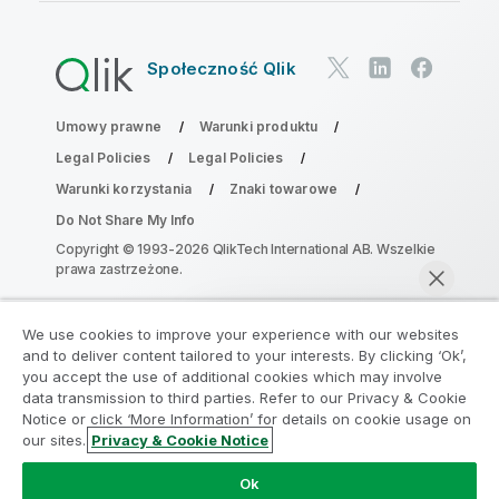
Społeczność Qlik
Umowy prawne
Warunki produktu
Legal Policies
Legal Policies
Warunki korzystania
Znaki towarowe
Do Not Share My Info
Copyright © 1993-2026 QlikTech International AB. Wszelkie
prawa zastrzeżone.
We use cookies to improve your experience with our websites
Dołącz do Programu Modernizacji
and to deliver content tailored to your interests. By clicking ‘Ok’,
Analityki
you accept the use of additional cookies which may involve
data transmission to third parties. Refer to our Privacy & Cookie
Notice or click ‘More Information’ for details on cookie usage on
Przeprowadź modernizację bez szkody dla Twoich
our sites.
Privacy & Cookie Notice
cennych aplikacji QlikView za pomocą programu
Rozmawiaj teraz
Analytics Modernization Program.
Kliknij tutaj
aby
Ok
uzyskać więcej informacji lub skontaktuj się z nami: