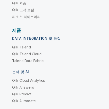
Qlik 학습
Qlik 고객 포털
리소스 라이브러리
제품
DATA INTEGRATION 및 품질
Qlik Talend
Qlik Talend Cloud
Talend Data Fabric
분석 및 AI
Qlik Cloud Analytics
Qlik Answers
Qlik Predict
Qlik Automate