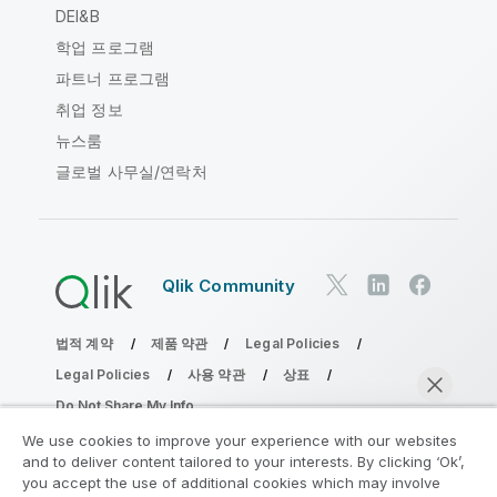
DEI&B
학업 프로그램
파트너 프로그램
취업 정보
뉴스룸
글로벌 사무실/연락처
Qlik Community
법적 계약
제품 약관
Legal Policies
Legal Policies
사용 약관
상표
Do Not Share My Info
Copyright © 1993-2026 QlikTech International AB. 무단 전재
We use cookies to improve your experience with our websites
및 복제를 금합니다.
and to deliver content tailored to your interests. By clicking ‘Ok’,
you accept the use of additional cookies which may involve