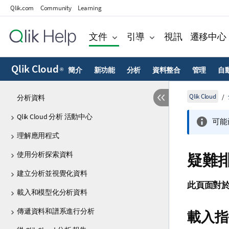
Qlik.com
Community
Learning
文件
引導
視訊
遷移中心
Qlik Cloud
簡介
新功能
分析
資料整合
管理
自
®
Qlik Cloud
分析資料
Qlik Cloud 分析 活動中心
可能
理解應用程式
使用分析探索資料
疑難排
建立分析並視覺化資料
此頁面對
載入和模型化分析資料
傳遞資料和譜系進行分析
載入指