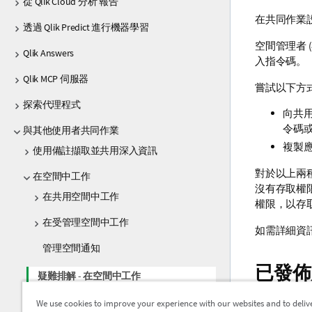
從 Qlik Cloud 分析 報告
在共同作業
透過 Qlik Predict 進行機器學習
空間管理者 
Qlik Answers
入指令碼。
Qlik MCP 伺服器
嘗試以下方
探索代理程式
向共
令碼
與其他使用者共同作業
複製
使用備註擷取並共用深入資訊
對於以上兩
在空間中工作
沒有存取權
在共用空間中工作
權限，以存
在受管理空間中工作
如需詳細資
管理空間通知
已發佈
疑難排解 - 在空間中工作
We use cookies to improve your experience with our websites and to deliv
若刪除了受
授予工作表、工作表群組、書籤和故事的存