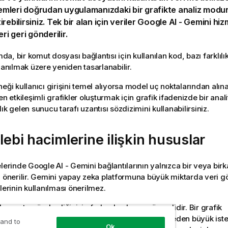
şlemleri doğrudan uygulamanızdaki bir grafikte analiz mod
rebilirsiniz. Tek bir alan için veriler
Google AI - Gemini
hizm
eri geri gönderilir.
, bir komut dosyası bağlantısı için kullanılan kod, bazı farklılıkla
lanılmak üzere yeniden tasarlanabilir.
eği kullanıcı girişini temel alıyorsa model uç noktalarından alına
en etkileşimli
grafikler
oluşturmak için grafik ifadenizde bir anali
ık gelen sunucu tarafı uzantısı sözdizimini kullanabilirsiniz.
alebi hacimlerine ilişkin hususlar
elerinde
Google AI - Gemini
bağlantılarının yalnızca bir veya birka
 önerilir.
Gemini
yapay zeka platformuna büyük miktarda veri g
lerinin kullanılması önerilmez.
kaç satır gönderdiğinizin farkında olmanız önemlidir. Bir grafik
bağlantının yapılandırılmasındaki hatalar, istenmeden büyük iste
 and to
Ok