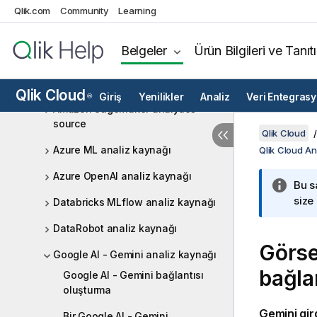
Advanced Analytics analiz
Qlik.com
Community
Learning
kaynağı
Amazon Bedrock analiz kaynakları
Belgeler
Ürün Bilgileri ve Tanıt
Amazon Comprehend analiz
kaynağı
Qlik Cloud
Giriş
Yenilikler
Analiz
Veri Entegras
®
Amazon SageMaker analytics
source
Qlik Cloud
Azure ML analiz kaynağı
Qlik Cloud Ana
Azure OpenAI analiz kaynağı
Bu s
size
Databricks MLflow analiz kaynağı
DataRobot analiz kaynağı
Görse
Google AI - Gemini analiz kaynağı
bağla
Google AI - Gemini bağlantısı
oluşturma
Gemini
gir
Bir Google AI - Gemini