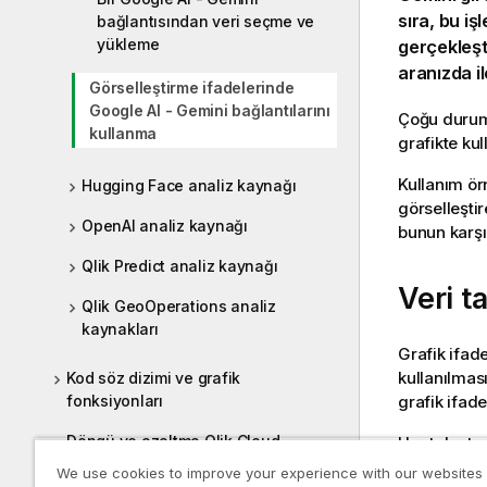
sıra, bu i
bağlantısından veri seçme ve
yükleme
gerçekleşti
aranızda il
Görselleştirme ifadelerinde
Google AI - Gemini bağlantılarını
Çoğu durumda
kullanma
grafikte kul
Kullanım örn
Hugging Face analiz kaynağı
görselleştir
OpenAI analiz kaynağı
bunun karşıl
Qlik Predict analiz kaynağı
Veri t
Qlik GeoOperations analiz
kaynakları
Grafik ifad
kullanılması
Kod söz dizimi ve grafik
grafik ifade
fonksiyonları
Döngü ve azaltma Qlik Cloud
Her talepte 
ifadesinde 
We use cookies to improve your experience with our websites