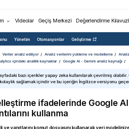
ım
Videolar
Geçiş Merkezi
Değerlendirme Kılavuzl
yonu
Yönetim
Otomasyonlar
Geliştirme
Veriler analiz ediliyor
Analiz verilerini yükleme ve modelleme
Analiz
lytics içindeki analitik kaynaklar
Google AI - Gemini analiz kaynağı
ayfadaki bazı içerikler yapay zeka kullanılarak çevrilmiş olabilir.
 kolaylık sağlamak içindir ve bu içeriğin İngilizce versiyonu geçerl
lleştirme ifadelerinde
Google AI
ntılarını kullanma
di ve yanıtlarını komut dosyasını kullanarak veri modeliniz