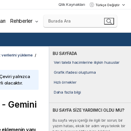
Qlik Kaynakları
Türkçe Değiştir
arı
Rehberler
BU SAYFADA
 verilerini yükleme
Veri talebi hacimlerine ilişkin hususlar
Grafik ifadesi oluşturma
 Çeviri yalnızca
Hızlı örnekler
i olacaktır.
Daha fazla bilgi
 - Gemini
BU SAYFA SİZE YARDIMCI OLDU MU?
Bu sayfa veya içeriği ile ilgili bir sorun; bir
yazım hatası, eksik bir adım veya teknik bir
e eklemenin yanı