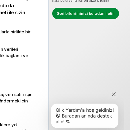
hata bulursanız lütfen bize bildirin!
unda da
eti ile sizin
Geri bildiriminizi buradan iletin
rla birlikte bir
n verileri
tik bağlantı ve
ç veri satırı için
öndermek için
klere yol