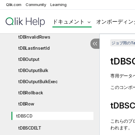
tDBCommit
Qlik.com
Community
Learning
tDBConnection
ドキュメント
オンボーディン
tDBInput
tDBInvalidRows
ジョブ用のTa
tDBLastInsertId
tDBS
tDBOutput
tDBOutputBulk
専用データ
tDBOutputBulkExec
このコンポ
tDBRollback
tDB
tDBRow
tDBSCD
これらのプ
われます。
tDBSCDELT