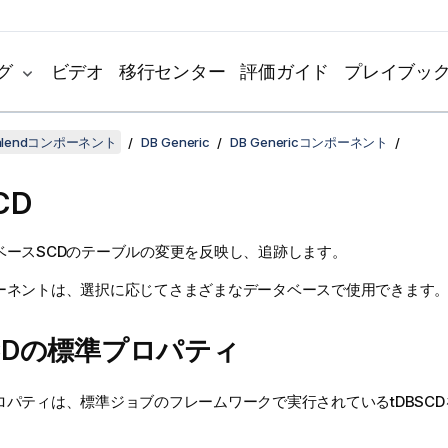
グ
ビデオ
移行センター
評価ガイド
プレイブッ
lendコンポーネント
DB Generic
DB Genericコンポーネント
CD
ベースSCDのテーブルの変更を反映し、追跡します。
ーネントは、選択に応じてさまざまなデータベースで使用できます
SCDの標準プロパティ
ロパティは、
標準
ジョブのフレームワークで実行されている
tDBSCD