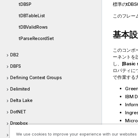
標準
の
tDBS
tDBSP
このフレー
tDBTableList
tDBValidRows
基本設
tParseRecordSet
このコンポ
DB2
ーネントを
し、
[Basic
DBFS
ロパティにつ
で作業する方
Defining Context Groups
Gree
Delimited
IBM 
Delta Lake
Infor
DotNET
Ingre
Micro
Dropbox
MySQ
We use cookies to improve your experience with our websites
Dynamic Schema
Netez