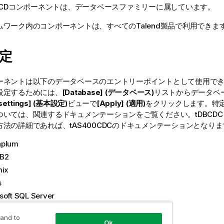
CD
コンポーネントは、
データベース
ファミリーに属しています。
ムワーク内のコンポーネントは、すべての
Talend
製品で利用できま
定
ーネントは以下のデータベースのエントリーポイントとして使用で
設定するためには、
[Database] (データベース)
リストからデータベ
 settings] (基本設定)
ビューで
[Apply] (適用)
をクリックします。特
いては、関連するドキュメンテーションをご覧ください。tDBCDCを
法の詳細であれば、tAS400CDCのドキュメンテーションとなりま
nplum
DB2
mix
s
soft SQL Server
L
 and to
za
Ok