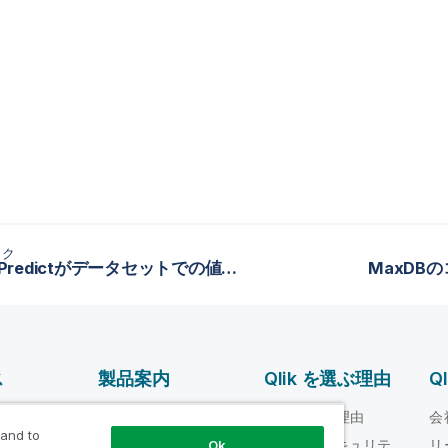
ック
tMatchPredictがデータセットでの値を予測する方法
MaxDB
ス
製品案内
Qlik を選ぶ理由
Q
データ統合とデータ
ルプ ビデオ
Qlik を選ぶ理由
会
品質
 and to
loper
信頼性とセキュリテ
リ
Ok