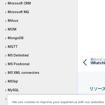
Microsoft CRM
Microsoft MQ
Milvus
MOM
MongoDB
MQTT
MS Delimited
前のトピ
MS Positional
MS XML connectors
MSSql
リソー
MySQL
Qlik ヘ
NamedPipe
We use cookies to improve your experience with our websites
Qlik Deve