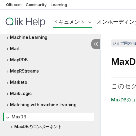
LDIF
Qlik.com
Community
Learning
Library import
ドキュメント
オンボーディン
Logs and errors (インテグレーション)
Machine Learning
ジョブ用のTa
Mail
MaxD
MapRDB
MapRStreams
Marketo
このセ
MarkLogic
MaxDBの
Matching with machine learning
MaxDB
MaxDBのコンポーネント