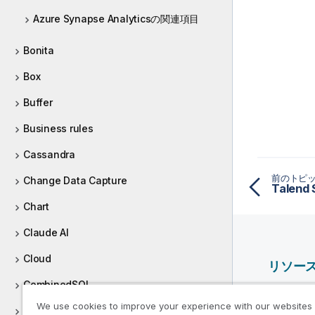
Azure Synapse Analyticsの関連項目
Bonita
Box
Buffer
Business rules
Cassandra
前のトピ
Change Data Capture
Chart
Claude AI
Cloud
リソー
CombinedSQL
Qlik ヘ
We use cookies to improve your experience with our websites
Context
Qlik Deve