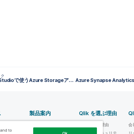
ック
Talend Studioで使うAzure Storageアカウントへの接続を定義
ス
製品案内
Qlik を選ぶ理由
Q
データ統合とデータ
ルプ ビデオ
Qlik を選ぶ理由
会
品質
 and to
loper
信頼性とセキュリテ
リ
Ok