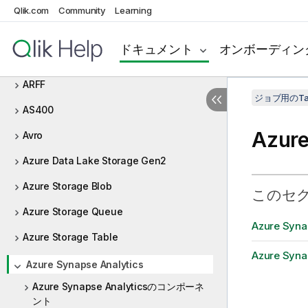
Amazon SQS
Qlik.com
Community
Learning
Apache log
ドキュメント
オンボーディン
Archive/Unarchive
ARFF
ジョブ用のTa
AS400
Azure
Avro
Azure Data Lake Storage Gen2
Azure Storage Blob
このセ
Azure Storage Queue
Azure Sy
Azure Storage Table
Azure Syn
Azure Synapse Analytics
Azure Synapse Analyticsのコンポーネ
ント