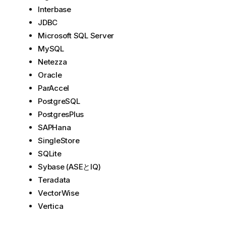
Interbase
JDBC
Microsoft SQL Server
MySQL
Netezza
Oracle
ParAccel
PostgreSQL
PostgresPlus
SAPHana
SingleStore
SQLite
Sybase (ASEとIQ)
Teradata
VectorWise
Vertica