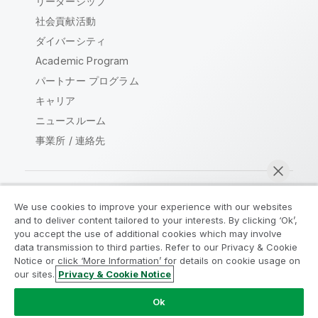
リーダーシップ
社会貢献活動
ダイバーシティ
Academic Program
パートナー プログラム
キャリア
ニュースルーム
事業所 / 連絡先
We use cookies to improve your experience with our websites
Qlik コミュニティ
and to deliver content tailored to your interests. By clicking ‘Ok’,
you accept the use of additional cookies which may involve
data transmission to third parties. Refer to our Privacy & Cookie
法的契約
製品規約
Legal Policies
Notice or click ‘More Information’ for details on cookie usage on
リーガルポリシー
利用規約
商標
our sites.
Privacy & Cookie Notice
今すぐチャット
Do Not Share My Info
Ok
Copyright © 1993-2026 QlikTech International AB.無断複写・