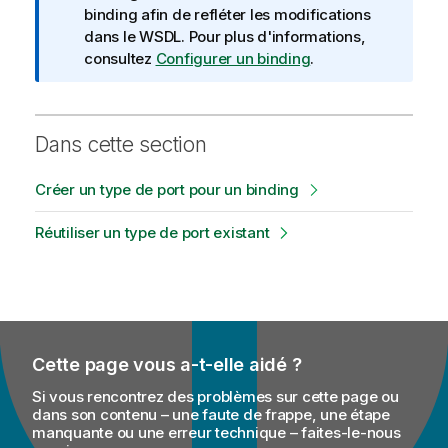
f
binding afin de refléter les modifications
o
dans le WSDL. Pour plus d'informations,
r
consultez
Configurer un binding
.
m
a
t
Dans cette section
i
o
Créer un type de port pour un binding
n
s
Réutiliser un type de port existant
Cette page vous a-t-elle aidé ?
Si vous rencontrez des problèmes sur cette page ou
dans son contenu – une faute de frappe, une étape
manquante ou une erreur technique – faites-le-nous