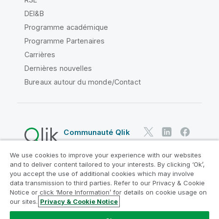
DEI&B
Programme académique
Programme Partenaires
Carrières
Dernières nouvelles
Bureaux autour du monde/Contact
Communauté Qlik
We use cookies to improve your experience with our websites
Contrats juridiques
and to deliver content tailored to your interests. By clicking ‘Ok’,
Conditions d'utilisation des produits
you accept the use of additional cookies which may involve
data transmission to third parties. Refer to our Privacy & Cookie
Legal Policies
Conditions légales
Notice or click ‘More Information’ for details on cookie usage on
Conditions d'utilisation
Marques
our sites.
Privacy & Cookie Notice
Do Not Share My Info