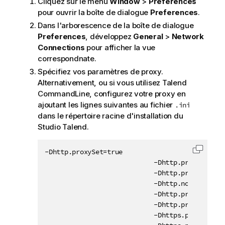
Cliquez sur le menu
Window
>
Preferences
pour ouvrir la boîte de dialogue
Preferences
.
Dans l'arborescence de la boîte de dialogue
Preferences
, développez
General
>
Network
Connections
pour afficher la vue
correspondnate.
Spécifiez vos paramètres de proxy.
Alternativement, ou si vous utilisez
Talend
CommandLine
, configurez votre proxy en
ajoutant les lignes suivantes au fichier
.ini
dans le répertoire racine d'installation du
Studio Talend
.
-Dhttp.proxySet=true

Copier 
                            -Dhttp.proxyHost=
<
                            -Dhttp.proxyPort=
<
                            -Dhttp.nonProxyHost
                            -Dhttp.proxyUser=
<
                            -Dhttp.proxyPasswo
                            -Dhttps.proxyHost=