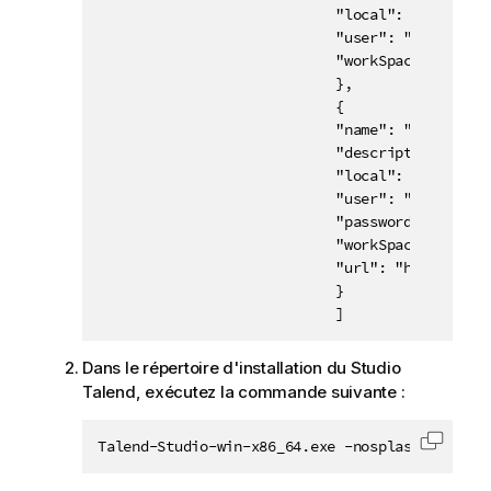
                            "local": true,

                            "user": "doc@compan
                            "workSpace": "D:\\
                            },

                            {

                            "name": "remoteConn
                            "description": "My 
                            "local": false,

                            "user": "dev@compan
                            "password": "mypass
                            "workSpace": "D:\\
                            "url": "http://192
                            }

                            ]
Dans le répertoire d'installation du
Studio
Talend
, exécutez la commande suivante :
Talend-Studio-win-x86_64.exe -nosplash -applic
Copier 