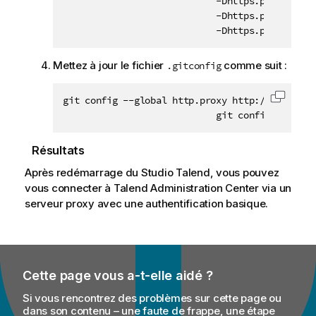
                            -Dhttps.proxyPort=
                            -Dhttps.proxyUser=
                            -Dhttps.proxyPassw
Mettez à jour le fichier
comme suit :
.gitconfig
git config --global http.proxy http://
<
git_use
Copier 
                            git config --globa
Résultats
Après redémarrage du
Studio Talend
, vous pouvez
vous connecter à
Talend Administration Center
via un
serveur proxy avec une authentification basique.
Cette page vous a-t-elle aidé ?
Si vous rencontrez des problèmes sur cette page ou
dans son contenu – une faute de frappe, une étape