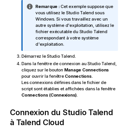
N
Remarque :
Cet exemple suppose que
o
vous utilisez le
Studio Talend
sous
t
Windows. Si vous travaillez avec un
e
autre système d'exploitation, utilisez le
I
fichier exécutable du
Studio Talend
n
correspondant à votre système
f
d'exploitation.
o
Démarrez le
Studio Talend
.
r
m
Dans la fenêtre de connexion au
Studio Talend
,
a
cliquez sur le bouton
Manage Connections
t
pour ouvrir la fenêtre
Connections
.
i
Les connexions définies dans le fichier de
o
script sont établies et affichées dans la fenêtre
n
Connections (Connexions)
.
s
Connexion du
Studio Talend
à
Talend Cloud