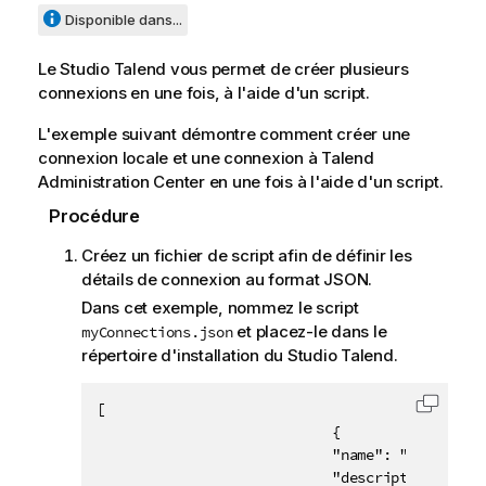
Disponible dans...
Le
Studio Talend
vous permet de créer plusieurs
connexions en une fois, à l'aide d'un script.
L'exemple suivant démontre comment créer une
connexion locale et une connexion à
Talend
Administration Center
en une fois à l'aide d'un script.
Procédure
Créez un fichier de script afin de définir les
détails de connexion au format JSON.
Dans cet exemple, nommez le script
et placez-le dans le
myConnections.json
répertoire d'installation du
Studio Talend
.
[

Copier 
                            {

                            "name": "localConne
                            "description": "My 