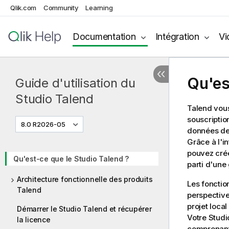
Qlik.com
Community
Learning
Documentation
Intégration
Vi
Qu'es
Guide d'utilisation du
Studio Talend
Talend
vous
souscriptio
8.0 R2026-05
données de 
Grâce à l'i
pouvez crée
Qu'est-ce que le Studio Talend ?
parti d'une
Architecture fonctionnelle des produits
Les fonctio
Talend
perspective
projet local
Démarrer le Studio Talend et récupérer
Votre
Studi
la licence
comprenant 