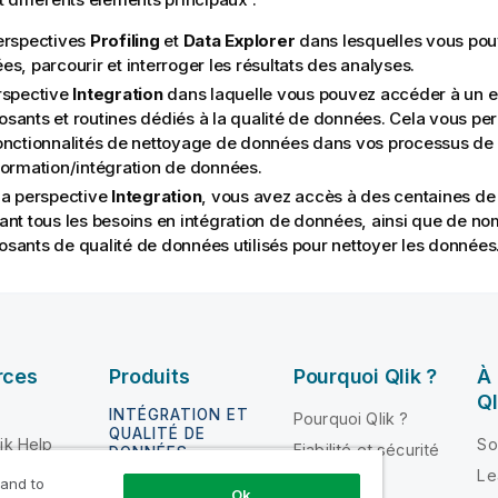
erspectives
Profiling
et
Data Explorer
dans lesquelles vous pou
s, parcourir et interroger les résultats des analyses.
rspective
Integration
dans laquelle vous pouvez accéder à un 
sants et routines dédiés à la qualité de données. Cela vous p
onctionnalités de nettoyage de données dans vos processus de
formation/intégration de données.
la perspective
Integration
, vous avez accès à des centaines d
ant tous les besoins en intégration de données, ainsi que de n
sants de qualité de données utilisés pour nettoyer les données
rces
Produits
Pourquoi Qlik ?
À
Ql
INTÉGRATION ET
Pourquoi Qlik ?
QUALITÉ DE
ik Help
So
Fiabilité et sécurité
DONNÉES
loper
Le
Fiabilité et
 and to
Qlik Talend
Ok