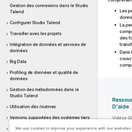
Gestion des connexions dans le Studio
Les p
Talend
donnée
Configurer Studio Talend
La pe
compo
Travailler avec les projets
des f
trans
Intégration de données et services de
données
Dans 
couvr
Big Data
compo
Profiling de données et qualité de
données
Gestion des métadonnées dans le
Studio Talend
Ressou
D'aide
Utilisation des routines
Versions supportées des systèmes tiers
Vidéos Ql
Qlik Deve
Annexes
We use cookies to improve your experience with our websites