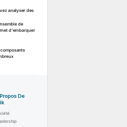
vez analyser des
ensemble de
ermet d'embarquer
e composants
ombreux
.
 Propos De
ik
ciété
adership