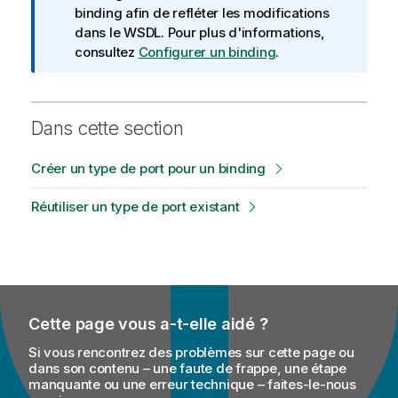
f
binding afin de refléter les modifications
o
dans le WSDL. Pour plus d'informations,
r
consultez
Configurer un binding
.
m
a
t
Dans cette section
i
o
Créer un type de port pour un binding
n
s
Réutiliser un type de port existant
Cette page vous a-t-elle aidé ?
Si vous rencontrez des problèmes sur cette page ou
dans son contenu – une faute de frappe, une étape
manquante ou une erreur technique – faites-le-nous